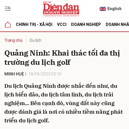
English
CHÍNH TRỊ - XÃ HỘI
VCCI
DOANH NGHIỆP
DOANH NH
bình luận
Trang chủ
Du lịch
Quảng Ninh: Khai thác tối đa thị
trường du lịch golf
MINH HUỆ
18/04/2023 03:10
Du lịch Quảng Ninh được nhắc đến như, du
lịch biển đảo, du lịch tâm linh, du lịch trải
Hủy
G
nghiệm... Bên cạnh đó, vùng đất này cũng
được đánh giá là nơi có nhiều tiềm năng phát
triển du lịch golf.