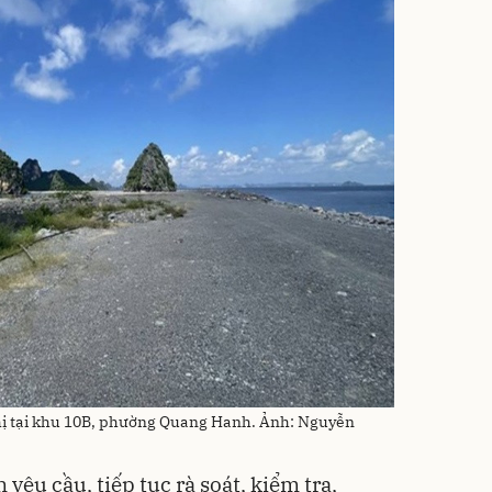
thị tại khu 10B, phường Quang Hanh. Ảnh: Nguyễn
yêu cầu, tiếp tục rà soát, kiểm tra,