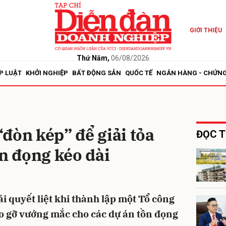
GIỚI THIỆU
bình luận
Thứ Năm,
06/08/2026
P LUẬT
KHỞI NGHIỆP
BẤT ĐỘNG SẢN
QUỐC TẾ
NGÂN HÀNG - CHỨN
đòn kép” để giải tỏa
ĐỌC T
ồn đọng kéo dài
Hủy
G
i quyết liệt khi thành lập một Tổ công
háo gỡ vướng mắc cho các dự án tồn đọng