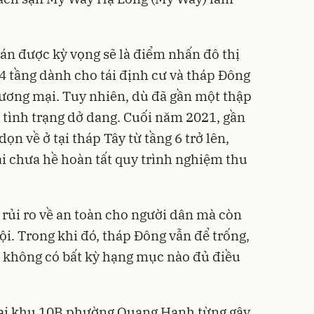
án được kỳ vọng sẽ là điểm nhấn đô thị
24 tầng dành cho tái định cư và tháp Đông
ương mại. Tuy nhiên, dù đã gần một thập
g tình trạng dở dang. Cuối năm 2021, gần
n về ở tại tháp Tây từ tầng 6 trở lên,
ại chưa hề hoàn tất quy trình nghiệm thu
 rủi ro về an toàn cho người dân mà còn
ội. Trong khi đó, tháp Đông vẫn để trống,
à không có bất kỳ hạng mục nào đủ điều
tại khu 10B phường Quang Hanh từng gây