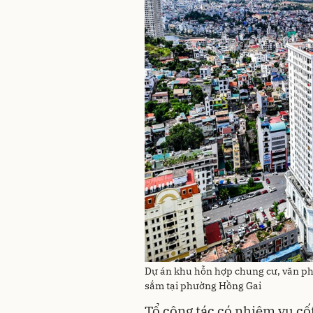
Dự án khu hỗn hợp chung cư, văn ph
sắm tại phường Hồng Gai
Tổ công tác có nhiệm vụ cốt