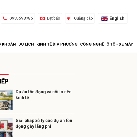
English
0985698786
Đặt báo
Quảng cáo
G KHOÁN
DU LỊCH
KINH TẾ ĐỊA PHƯƠNG
CÔNG NGHỆ
Ô TÔ - XE MÁY
IẾP
Dự án tồn đọng và nỗi lo nền
kinh tế
ửi
Giải pháp xử lý các dự án tồn
đọng gây lãng phí