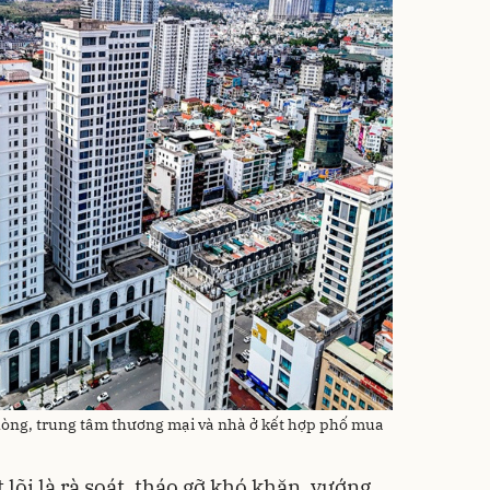
òng, trung tâm thương mại và nhà ở kết hợp phố mua
 lõi là rà soát, tháo gỡ khó khăn, vướng