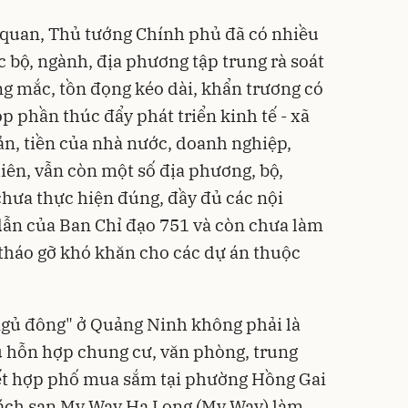
n quan, Thủ tướng Chính phủ đã có nhiều
c bộ, ngành, địa phương tập trung rà soát
g mắc, tồn đọng kéo dài, khẩn trương có
óp phần thúc đẩy phát triển kinh tế - xã
sản, tiền của nhà nước, doanh nghiệp,
iên, vẫn còn một số địa phương, bộ,
chưa thực hiện đúng, đầy đủ các nội
dẫn của Ban Chỉ đạo 751 và còn chưa làm
 tháo gỡ khó khăn cho các dự án thuộc
"ngủ đông" ở Quảng Ninh không phải là
u hỗn hợp chung cư, văn phòng, trung
ết hợp phố mua sắm tại phường Hồng Gai
hách sạn My Way Hạ Long (My Way) làm