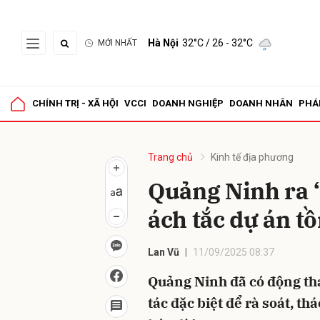
Hà Nội
32°C
/ 26 - 32°C
MỚI NHẤT
Gửi 
CHÍNH TRỊ - XÃ HỘI
VCCI
DOANH NGHIỆP
DOANH NHÂN
PHÁ
Trang chủ
Kinh tế địa phương
Quảng Ninh ra “
ách tắc dự án t
Lan Vũ
11/09/2025 08:37
Quảng Ninh đã có động thá
tác đặc biệt để rà soát, t