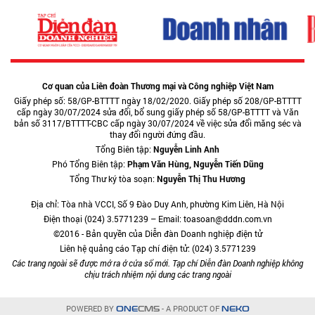
Cơ quan của Liên đoàn Thương mại và Công nghiệp Việt Nam
Giấy phép số: 58/GP-BTTTT ngày 18/02/2020. Giấy phép số 208/GP-BTTTT
cấp ngày 30/07/2024 sửa đổi, bổ sung giấy phép số 58/GP-BTTTT và Văn
bản số 3117/BTTTT-CBC cấp ngày 30/07/2024 về việc sửa đổi măng séc và
thay đổi người đứng đầu.
Tổng Biên tập:
Nguyễn Linh Anh
Phó Tổng Biên tập:
Phạm Văn Hùng, Nguyễn Tiến Dũng
Tổng Thư ký tòa soạn:
Nguyễn Thị Thu Hương
Địa chỉ: Tòa nhà VCCI, Số 9 Đào Duy Anh, phường Kim Liên, Hà Nội
Điện thoại (024) 3.5771239 – Email: toasoan@dddn.com.vn
©2016 - Bản quyền của Diễn đàn Doanh nghiệp điện tử
Liên hệ quảng cáo Tạp chí điện tử: (024) 3.5771239
Các trang ngoài sẽ được mở ra ở cửa sổ mới. Tạp chí Diễn đàn Doanh nghiệp không
chịu trách nhiệm nội dung các trang ngoài
POWERED BY
- A PRODUCT OF
ONE
CMS
NEKO