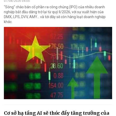
07/08/2026 04:05
"Sóng" chào bán cổ phần ra công chúng (IPO) của nhiều doanh
nghiệp bắt đầu dâng trở lại từ quý II/2026, với sự xuất hiện của
DMX, LPS, DVV, AMY... và tới đây sẽ còn hàng loạt doanh nghiệp
khác.
Cơ sở hạ tầng AI sẽ thúc đẩy tăng trưởng của