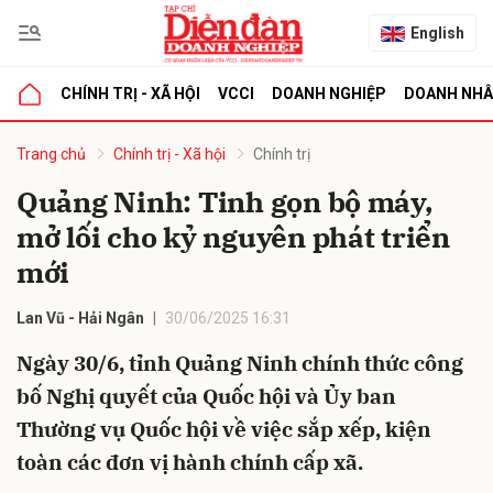
English
CHÍNH TRỊ - XÃ HỘI
VCCI
DOANH NGHIỆP
DOANH NH
bình luận
Trang chủ
Chính trị - Xã hội
Chính trị
Quảng Ninh: Tinh gọn bộ máy,
mở lối cho kỷ nguyên phát triển
mới
Lan Vũ - Hải Ngân
30/06/2025 16:31
Ngày 30/6, tỉnh Quảng Ninh chính thức công
Hủy
G
bố Nghị quyết của Quốc hội và Ủy ban
Thường vụ Quốc hội về việc sắp xếp, kiện
toàn các đơn vị hành chính cấp xã.