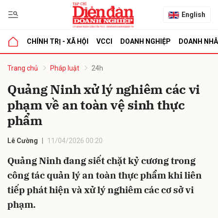
English
CHÍNH TRỊ - XÃ HỘI
VCCI
DOANH NGHIỆP
DOANH NH
bình luận
Trang chủ
Pháp luật
24h
Quảng Ninh xử lý nghiêm các vi
phạm về an toàn vệ sinh thực
phẩm
Lê Cường
11/04/2026 00:20
Quảng Ninh đang siết chặt kỷ cương trong
Hủy
G
công tác quản lý an toàn thực phẩm khi liên
tiếp phát hiện và xử lý nghiêm các cơ sở vi
phạm.