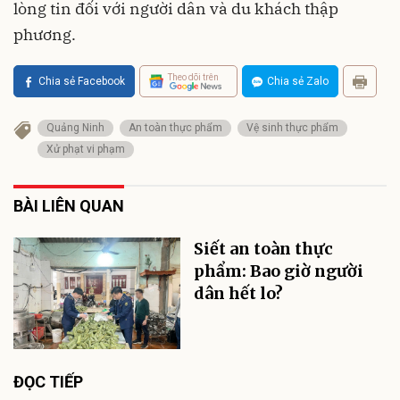
lòng tin đối với người dân và du khách thập
phương.
Theo dõi trên
Chia sẻ Facebook
Chia sẻ Zalo
Quảng Ninh
An toàn thực phẩm
Vệ sinh thực phẩm
Xử phạt vi phạm
BÀI LIÊN QUAN
Siết an toàn thực
phẩm: Bao giờ người
dân hết lo?
ĐỌC TIẾP