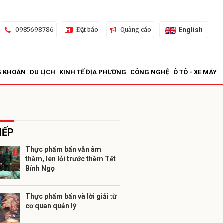
English
0985698786
Đặt báo
Quảng cáo
G KHOÁN
DU LỊCH
KINH TẾ ĐỊA PHƯƠNG
CÔNG NGHỆ
Ô TÔ - XE MÁY
IẾP
Thực phẩm bẩn vẫn âm
thầm, len lỏi trước thềm Tết
ửi
Bính Ngọ
Thực phẩm bẩn và lời giải từ
cơ quan quản lý