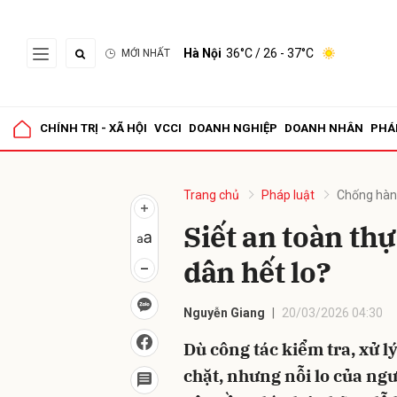
Hà Nội
36°C
/ 26 - 37°C
MỚI NHẤT
Gửi 
CHÍNH TRỊ - XÃ HỘI
VCCI
DOANH NGHIỆP
DOANH NHÂN
PHÁ
Trang chủ
Pháp luật
Chống hàn
Siết an toàn th
dân hết lo?
Nguyễn Giang
20/03/2026 04:30
Dù công tác kiểm tra, xử l
chặt, nhưng nỗi lo của ngư