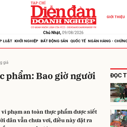
GIỚI THIỆU
bình luận
Chủ Nhật,
09/08/2026
P LUẬT
KHỞI NGHIỆP
BẤT ĐỘNG SẢN
QUỐC TẾ
NGÂN HÀNG - CHỨN
g giả
ực phẩm: Bao giờ người
ĐỌC T
Hủy
G
ý vi phạm an toàn thực phẩm được siết
ời dân vẫn chưa vơi, điều này đặt ra