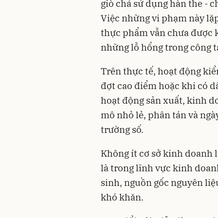
giò chả sử dụng hàn the - 
Việc những vi phạm này lặp
thực phẩm vẫn chưa được ki
những lỗ hổng trong công tá
Trên thực tế, hoạt động kiể
đợt cao điểm hoặc khi có dấ
hoạt động sản xuất, kinh d
mô nhỏ lẻ, phân tán và ng
trường số.
Không ít cơ sở kinh doanh l
là trong lĩnh vực kinh doan
sinh, nguồn gốc nguyên liệ
khó khăn.