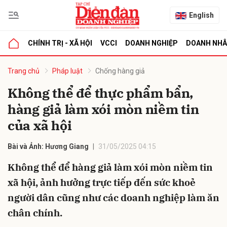
English
CHÍNH TRỊ - XÃ HỘI
VCCI
DOANH NGHIỆP
DOANH NH
bình luận
Trang chủ
Pháp luật
Chống hàng giả
Không thể để thực phẩm bẩn,
hàng giả làm xói mòn niềm tin
của xã hội
Bài và Ảnh: Hương Giang
31/05/2025 04:15
Không thể để hàng giả làm xói mòn niềm tin
Hủy
G
xã hội, ảnh hưởng trực tiếp đến sức khoẻ
người dân cũng như các doanh nghiệp làm ăn
chân chính.