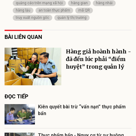
quảng cáo trên mạng xã hội
hàng gian
hàng nhái
hàng lậu
an toàn thực phẩm
mã QR
truy xuất nguồn gốc
quản lý thị trường
BÀI LIÊN QUAN
Hàng giả hoành hành -
đã đến lúc phải “điểm
huyệt” trong quản lý
ĐỌC TIẾP
Kiên quyết bài trừ “vấn nạn” thực phẩm
bẩn
Thực phẩm bẩn - Nguy cơ từ sự buông