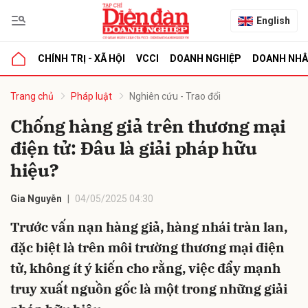
English
CHÍNH TRỊ - XÃ HỘI
VCCI
DOANH NGHIỆP
DOANH NH
bình luận
Trang chủ
Pháp luật
Nghiên cứu - Trao đổi
Chống hàng giả trên thương mại
điện tử: Đâu là giải pháp hữu
hiệu?
Gia Nguyễn
04/05/2025 04:30
Trước vấn nạn hàng giả, hàng nhái tràn lan,
Hủy
G
đặc biệt là trên môi trường thương mại điện
tử, không ít ý kiến cho rằng, việc đẩy mạnh
truy xuất nguồn gốc là một trong những giải