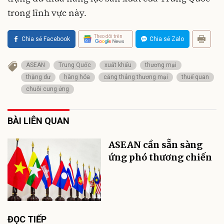
trong lĩnh vực này.
Theo dõi trên
Chia sẻ Facebook
Chia sẻ Zalo
ASEAN
Trung Quốc
xuất khẩu
thương mại
thặng dư
hàng hóa
căng thẳng thương mại
thuế quan
chuỗi cung ứng
BÀI LIÊN QUAN
ASEAN cần sẵn sàng
ứng phó thương chiến
ĐỌC TIẾP