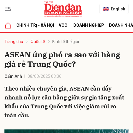
English
CHÍNH TRỊ - XÃ HỘI
VCCI
DOANH NGHIỆP
DOANH NH
bình luận
Trang chủ
Quốc tế
Kinh tế thế giới
ASEAN ứng phó ra sao với hàng
giá rẻ Trung Quốc?
Cẩm Anh
08/03/2025 03:36
Theo nhiều chuyên gia, ASEAN cần đẩy
nhanh nỗ lực cân bằng giữa sự gia tăng xuất
Hủy
G
khẩu của Trung Quốc với việc giảm rủi ro
toàn cầu.