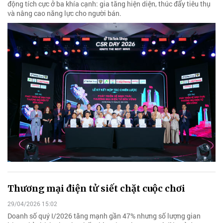
động tích cực ở ba khía cạnh: gia tăng hiện diện, thúc đẩy tiêu thụ
và nâng cao năng lực cho người bán.
Thương mại điện tử siết chặt cuộc chơi
29/04/2026 15:02
Doanh số quý I/2026 tăng mạnh gần 47% nhưng số lượng gian