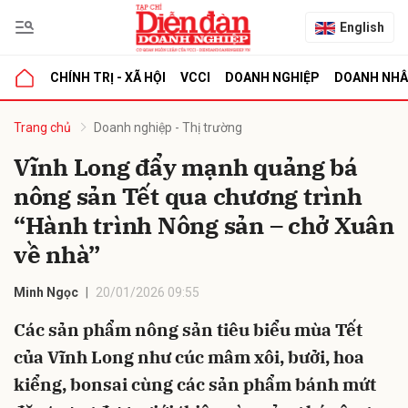
English
CHÍNH TRỊ - XÃ HỘI
VCCI
DOANH NGHIỆP
DOANH NH
bình luận
Trang chủ
Doanh nghiệp - Thị trường
Vĩnh Long đẩy mạnh quảng bá
nông sản Tết qua chương trình
“Hành trình Nông sản – chở Xuân
về nhà”
Minh Ngọc
20/01/2026 09:55
Hủy
G
Các sản phẩm nông sản tiêu biểu mùa Tết
của Vĩnh Long như cúc mâm xôi, bưởi, hoa
kiểng, bonsai cùng các sản phẩm bánh mứt