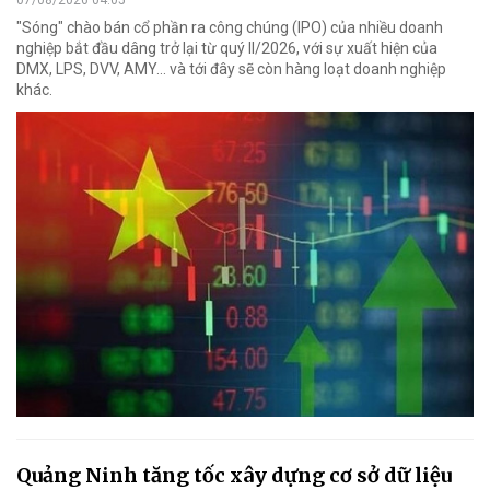
07/08/2026 04:05
"Sóng" chào bán cổ phần ra công chúng (IPO) của nhiều doanh
nghiệp bắt đầu dâng trở lại từ quý II/2026, với sự xuất hiện của
DMX, LPS, DVV, AMY... và tới đây sẽ còn hàng loạt doanh nghiệp
khác.
Quảng Ninh tăng tốc xây dựng cơ sở dữ liệu