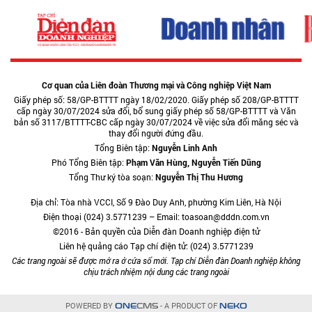
Cơ quan của Liên đoàn Thương mại và Công nghiệp Việt Nam
Giấy phép số: 58/GP-BTTTT ngày 18/02/2020. Giấy phép số 208/GP-BTTTT
cấp ngày 30/07/2024 sửa đổi, bổ sung giấy phép số 58/GP-BTTTT và Văn
bản số 3117/BTTTT-CBC cấp ngày 30/07/2024 về việc sửa đổi măng séc và
thay đổi người đứng đầu.
Tổng Biên tập:
Nguyễn Linh Anh
Phó Tổng Biên tập:
Phạm Văn Hùng, Nguyễn Tiến Dũng
Tổng Thư ký tòa soạn:
Nguyễn Thị Thu Hương
Địa chỉ: Tòa nhà VCCI, Số 9 Đào Duy Anh, phường Kim Liên, Hà Nội
Điện thoại (024) 3.5771239 – Email: toasoan@dddn.com.vn
©2016 - Bản quyền của Diễn đàn Doanh nghiệp điện tử
Liên hệ quảng cáo Tạp chí điện tử: (024) 3.5771239
Các trang ngoài sẽ được mở ra ở cửa sổ mới. Tạp chí Diễn đàn Doanh nghiệp không
chịu trách nhiệm nội dung các trang ngoài
POWERED BY
- A PRODUCT OF
ONE
CMS
NEKO