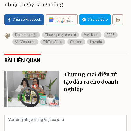
nhuận ngày càng mỏng.
Theo dõi trên
Chia sẻ Facebook
Chia sẻ Zalo
Doanh nghiệp
Thương mại điện tử
Việt Nam
2026
VinVentures
TikTok Shop
Shopee
Lazada
BÀI LIÊN QUAN
Thương mại điện tử
tạo đầu ra cho doanh
nghiệp