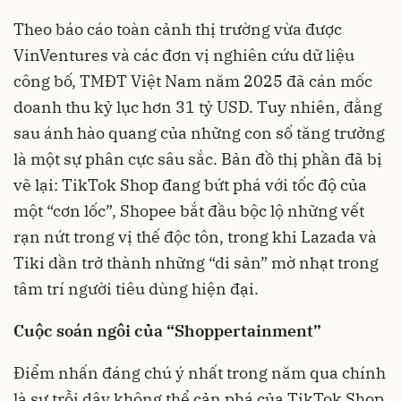
Theo báo cáo toàn cảnh thị trường vừa được
VinVentures và các đơn vị nghiên cứu dữ liệu
công bố, TMĐT Việt Nam năm 2025 đã cán mốc
doanh thu kỷ lục hơn 31 tỷ USD. Tuy nhiên, đằng
sau ánh hào quang của những con số tăng trưởng
là một sự phân cực sâu sắc. Bản đồ thị phần đã bị
vẽ lại: TikTok Shop đang bứt phá với tốc độ của
một “cơn lốc”, Shopee bắt đầu bộc lộ những vết
rạn nứt trong vị thế độc tôn, trong khi Lazada và
Tiki dần trở thành những “di sản” mờ nhạt trong
tâm trí người tiêu dùng hiện đại.
Cuộc soán ngôi của “Shoppertainment”
Điểm nhấn đáng chú ý nhất trong năm qua chính
là sự trỗi dậy không thể cản phá của TikTok Shop.