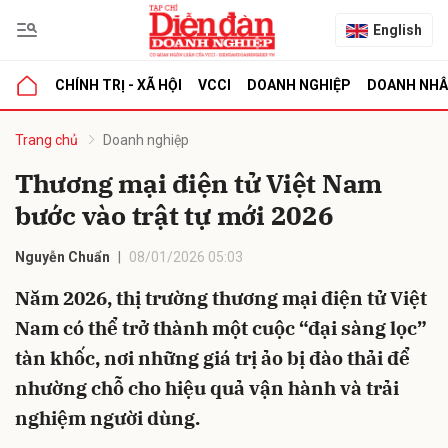
English
CHÍNH TRỊ - XÃ HỘI
VCCI
DOANH NGHIỆP
DOANH NH
bình luận
Trang chủ
Doanh nghiệp
Thương mại điện tử Việt Nam
bước vào trật tự mới 2026
Nguyễn Chuẩn
08/01/2026 05:03
Năm 2026, thị trường thương mại điện tử Việt
Nam có thể trở thành một cuộc “đại sàng lọc”
Hủy
G
tàn khốc, nơi những giá trị ảo bị đào thải để
nhường chỗ cho hiệu quả vận hành và trải
nghiệm người dùng.