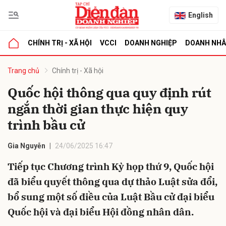
English
CHÍNH TRỊ - XÃ HỘI
VCCI
DOANH NGHIỆP
DOANH NH
bình luận
Trang chủ
Chính trị - Xã hội
Quốc hội thông qua quy định rút
ngắn thời gian thực hiện quy
trình bầu cử
Gia Nguyễn
24/06/2025 16:47
Tiếp tục Chương trình Kỳ họp thứ 9, Quốc hội
Hủy
G
đã biểu quyết thông qua dự thảo Luật sửa đổi,
bổ sung một số điều của Luật Bầu cử đại biểu
Quốc hội và đại biểu Hội đồng nhân dân.