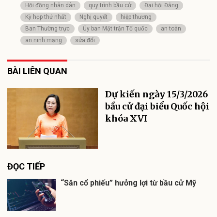
Hội đồng nhân dân
quy trình bầu cử
Đại hội Đảng
Kỳ họp thứ nhất
Nghị quyết
hiệp thương
Ban Thường trực
Ủy ban Mặt trận Tổ quốc
an toàn
an ninh mạng
sửa đổi
BÀI LIÊN QUAN
Dự kiến ngày 15/3/2026
bầu cử đại biểu Quốc hội
khóa XVI
ĐỌC TIẾP
“Săn cổ phiếu” hưởng lợi từ bầu cử Mỹ