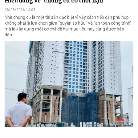
Hiểu đúng về "chung cư có thời hạn"
08/08/2026 14:05
Nhà chung cư là một tài sản đặc biệt vì vậy cách tiếp cận phù hợp
không phải là lựa chọn giữa “quyền sở hữu” và “an toàn công trình”,
mà là xây dựng một cơ chế để hai mục tiêu này cùng được bảo
đảm.