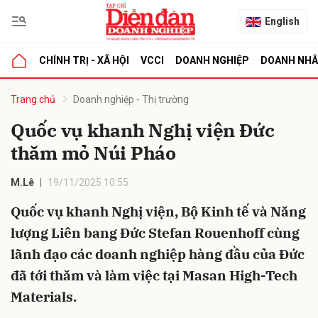
English
CHÍNH TRỊ - XÃ HỘI
VCCI
DOANH NGHIỆP
DOANH NH
bình luận
Trang chủ
Doanh nghiệp - Thị trường
Quốc vụ khanh Nghị viện Đức
thăm mỏ Núi Pháo
M.Lê
19/11/2025 10:55
Quốc vụ khanh Nghị viện, Bộ Kinh tế và Năng
lượng Liên bang Đức Stefan Rouenhoff cùng
Hủy
G
lãnh đạo các doanh nghiệp hàng đầu của Đức
đã tới thăm và làm việc tại Masan High-Tech
Materials.