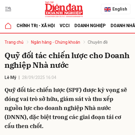
English
CHÍNH TRỊ - XÃ HỘI
VCCI
DOANH NGHIỆP
DOANH NH
bình luận
Trang chủ
Ngân hàng - Chứng khoán
Chuyên đề
Quỹ đối tác chiến lược cho Doanh
nghiệp Nhà nước
Lê Mỹ
28/09/2025 16:04
Quỹ đối tác chiến lược (SPF) được kỳ vọng sẽ
đóng vai trò sở hữu, giám sát và thu xếp
Hủy
G
nguồn lực cho doanh nghiệp Nhà nước
(DNNN), đặc biệt trong các giai đoạn tái cơ
cấu then chốt.