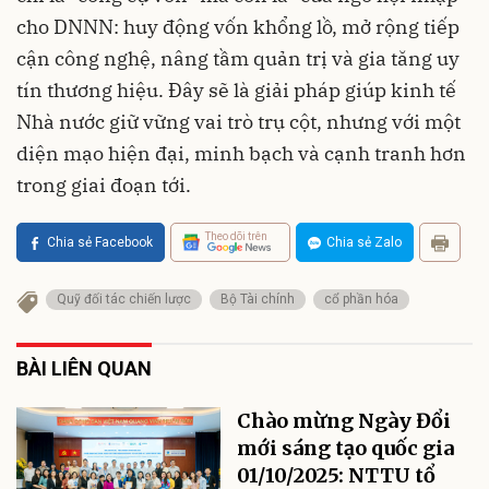
cho DNNN: huy động vốn khổng lồ, mở rộng tiếp
cận công nghệ, nâng tầm quản trị và gia tăng uy
tín thương hiệu. Đây sẽ là giải pháp giúp kinh tế
Nhà nước giữ vững vai trò trụ cột, nhưng với một
diện mạo hiện đại, minh bạch và cạnh tranh hơn
trong giai đoạn tới.
Theo dõi trên
Chia sẻ Facebook
Chia sẻ Zalo
Quỹ đối tác chiến lược
Bộ Tài chính
cổ phần hóa
BÀI LIÊN QUAN
Chào mừng Ngày Đổi
mới sáng tạo quốc gia
01/10/2025: NTTU tổ