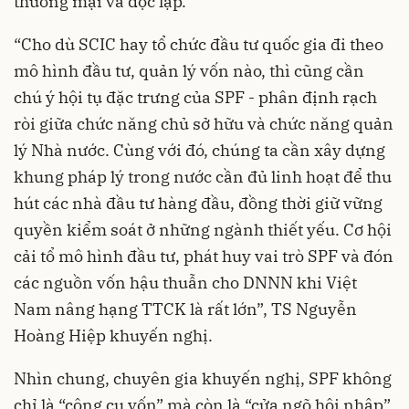
thương mại và độc lập.
“Cho dù SCIC hay tổ chức đầu tư quốc gia đi theo
mô hình đầu tư, quản lý vốn nào, thì cũng cần
chú ý hội tụ đặc trưng của SPF - phân định rạch
ròi giữa chức năng chủ sở hữu và chức năng quản
lý Nhà nước. Cùng với đó, chúng ta cần xây dựng
khung pháp lý trong nước cần đủ linh hoạt để thu
hút các nhà đầu tư hàng đầu, đồng thời giữ vững
quyền kiểm soát ở những ngành thiết yếu. Cơ hội
cải tổ mô hình đầu tư, phát huy vai trò SPF và đón
các nguồn vốn hậu thuẫn cho DNNN khi Việt
Nam nâng hạng TTCK là rất lớn”, TS Nguyễn
Hoàng Hiệp khuyến nghị.
Nhìn chung, chuyên gia khuyến nghị, SPF không
chỉ là “công cụ vốn” mà còn là “cửa ngõ hội nhập”