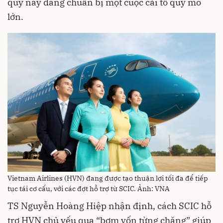
quỹ này đang chuẩn bị một cuộc cải tổ quy mô
lớn.
Vietnam Airlines (HVN) đang được tạo thuận lợi tối đa để tiếp
tục tái cơ cấu, với các đợt hỗ trợ từ SCIC. Ảnh: VNA
TS Nguyễn Hoàng Hiệp nhận định, cách SCIC hỗ
trợ HVN chủ yếu qua “bơm vốn từng chặng” giúp