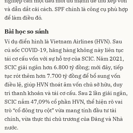
nghiệp cần một đầu mối đủ mạnh để thu xếp vốn
và dẫn dắt cải cách. SPF chính là công cụ phù hợp
để làm điều đó.
Bài học so sánh
Ví dụ điển hình là Vietnam Airlines (HVN). Sau
cú sốc COVID-19, hãng hàng không này liên tục
tái cơ cấu vốn với sự hỗ trợ của SCIC. Năm 2021,
SCIC giải ngân hơn 6.800 tỷ đồng; mới đây, tiếp
tục rót thêm hơn 7.700 tỷ đồng để bổ sung vốn
điều lệ, giúp HVN thoát âm vốn chủ sở hữu, duy
trì thanh khoản và tái cơ cấu. Sau 2 lần giải ngân,
SCIC nắm 47,09% cổ phần HVN, thể hiện rõ vai
trò “cổ đông trụ cột” vừa mang tính đầu tư tài
chính, vừa thực thi chủ trương của Đảng và Nhà
nước.