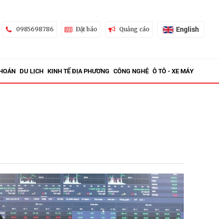
English
0985698786
Đặt báo
Quảng cáo
KHOÁN
DU LỊCH
KINH TẾ ĐỊA PHƯƠNG
CÔNG NGHỆ
Ô TÔ - XE MÁY