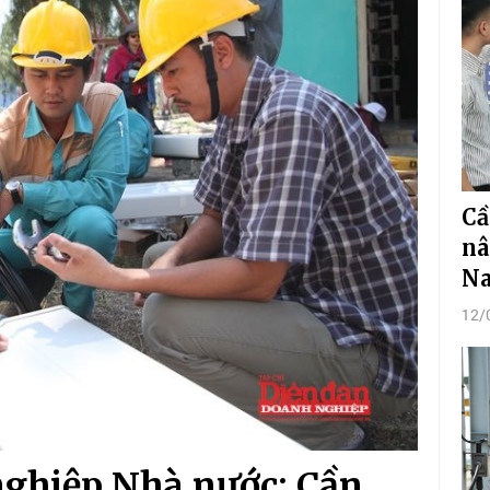
Cầ
nâ
N
12/
nghiệp Nhà nước: Cần