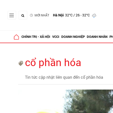
Hà Nội
32°C
/ 26 - 32°C
MỚI NHẤT
CHÍNH TRỊ - XÃ HỘI
VCCI
DOANH NGHIỆP
DOANH NHÂN
P
cổ phần hóa
Tin tức cập nhật liên quan đến cổ phần hóa