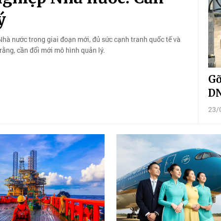
ý
hà nước trong giai đoạn mới, đủ sức cạnh tranh quốc tế và
 rằng, cần đổi mới mô hình quản lý.
Gỡ
D
23/