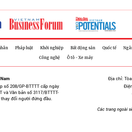
nhân
Pháp luật
Khởi nghiệp
Bất động sản
Quốc tế
Ngâ
Công nghệ
Ô tô - Xe máy
t Nam
Địa chỉ: Tò
ép số 208/GP-BTTTT cấp ngày
Điệ
T và Văn bản số 3117/BTTTT-
 thay đổi người đứng đầu.
Các trang ngoài s