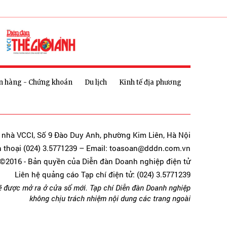
n hàng - Chứng khoán
Du lịch
Kinh tế địa phương
a nhà VCCI, Số 9 Đào Duy Anh, phường Kim Liên, Hà Nội
n thoại (024) 3.5771239 – Email: toasoan@dddn.com.vn
©2016 - Bản quyền của Diễn đàn Doanh nghiệp điện tử
Liên hệ quảng cáo Tạp chí điện tử: (024) 3.5771239
ẽ được mở ra ở cửa sổ mới. Tạp chí Diễn đàn Doanh nghiệp
không chịu trách nhiệm nội dung các trang ngoài