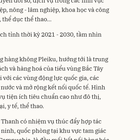
yển đổi số, dịch vụ trong các lĩnh vực
iệp, nông - lâm nghiệp, khoa học và công
, thể dục thể thao...
h tỉnh thời kỳ 2021 - 2030, tầm nhìn
ng hàng không Pleiku, hướng tới là trung
h và hàng hoá của tiểu vùng Bắc Tây
i với các vùng động lực quốc gia, các
ước và mở rộng kết nối quốc tế. Hình
ụ tiện ích tiêu chuẩn cao như đô thị,
̣i, y tế, thể thao.
Lệ Thanh có nhiệm vụ thúc đẩy hợp tác
an ninh, quốc phòng tại khu vực tam giác
 Campuchia, là đầu mối kết nối hàng hóa,