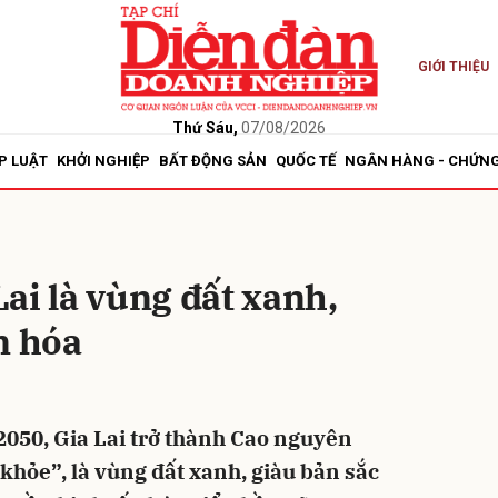
GIỚI THIỆU
bình luận
Thứ Sáu,
07/08/2026
P LUẬT
KHỞI NGHIỆP
BẤT ĐỘNG SẢN
QUỐC TẾ
NGÂN HÀNG - CHỨN
ai là vùng đất xanh,
̆n hóa
Hủy
G
050, Gia Lai trở thành Cao nguyên
 khỏe”, là vùng đất xanh, giàu bản sắc