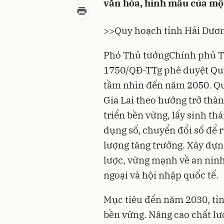
văn hóa, hình mẫu của một
>>
Quy hoạch tỉnh Hải Dươn
Phó Thủ tướngChính phủ Tr
1750/QĐ-TTg phê duyệt
Qu
tầm nhìn đến năm 2050. Qu
Gia Lai theo hướng trở thà
triển bền vững, lấy sinh th
dụng số, chuyển đổi số để r
lượng tăng trưởng. Xây dựng 
lược, vững mạnh về an ninh
ngoại và hội nhập quốc tế.
Mục tiêu đến năm 2030, tỉn
bền vững. Nâng cao chất lươ