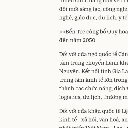
nhiều chức năng mới về chu
đổi mới sáng tạo, công ngh
nghệ, giáo dục, du lịch, y tế
>>
Bến Tre công bố Quy hoạc
đến năm 2050
Đối với cửa ngõ quốc tế Cả
tâm trung chuyển hành khác
Nguyên. Kết nối tỉnh Gia La
trung tâm kinh tế lớn trong n
thành các chức năng, dịch v
logistics,
du lịch
, thương ma
Đối với cửa khẩu quốc tế 
kinh tế - xã hội, văn hoá, 
phát triển Việt Nam - Lào -