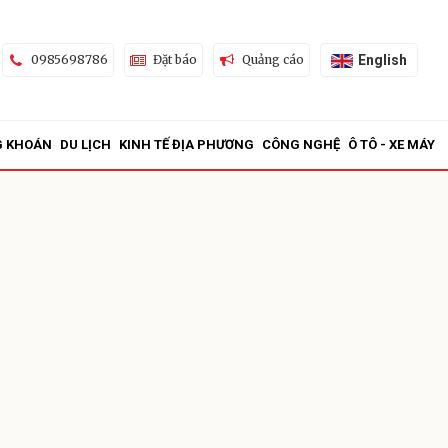
English
0985698786
Đặt báo
Quảng cáo
G KHOÁN
DU LỊCH
KINH TẾ ĐỊA PHƯƠNG
CÔNG NGHỆ
Ô TÔ - XE MÁY
ửi