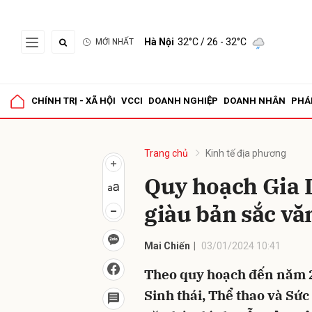
Hà Nội
32°C
/ 26 - 32°C
MỚI NHẤT
Gửi 
CHÍNH TRỊ - XÃ HỘI
VCCI
DOANH NGHIỆP
DOANH NHÂN
PHÁ
Trang chủ
Kinh tế địa phương
Quy hoạch Gia L
giàu bản sắc va
Mai Chiến
03/01/2024 10:41
Theo quy hoạch đến năm 2
Sinh thái, Thể thao và Sức