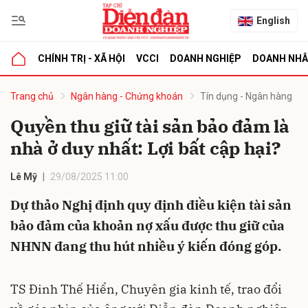
English
CHÍNH TRỊ - XÃ HỘI
VCCI
DOANH NGHIỆP
DOANH NH
bình luận
Trang chủ
Ngân hàng - Chứng khoán
Tín dụng - Ngân hàng
Quyền thu giữ tài sản bảo đảm là
nhà ở duy nhất: Lợi bất cập hại?
Lê Mỹ
29/08/2025 11:00
Dự thảo Nghị định quy định điều kiện tài sản
bảo đảm của khoản nợ xấu được thu giữ của
Hủy
G
NHNN đang thu hút nhiều ý kiến đóng góp.
TS Đinh Thế Hiển, Chuyên gia kinh tế, trao đổi