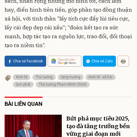
sách, nhân rộng những mô hình tốt, cách làm
hay, điển hình tiên tiến, góp phần tạo đồng thuận
xã hội, với tinh thần "lấy tích cực đẩy lùi tiêu cực,
lấy cái đẹp dẹp cái xấu"; "đoàn kết tạo ra sức
mạnh, hợp tác tạo ra nguồn lực, trao đổi, đối thoại
tạo ra niềm tin".
Theo dõi trên
Chia sẻ Facebook
Chia sẻ Zalo
Kinh tế
Thủ tướng
tăng trưởng
kinh tế - xã hội
lạm phát
Thủ tướng Phạm Minh Chính
BÀI LIÊN QUAN
Bứt phá mục tiêu 2025,
tạo đà tăng trưởng bền
vững giai đoạn mới