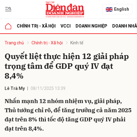
English
CHÍNH TRỊ - XÃ HỘI
VCCI
DOANH NGHIỆP
DOANH NH
bình luận
Trang chủ
Chính trị - Xã hội
Kinh tế
Quyết liệt thực hiện 12 giải pháp
trọng tâm để GDP quý IV đạt
8,4%
Lê Trà My
08/11/2025 13:39
Nhấn mạnh 12 nhóm nhiệm vụ, giải pháp,
Hủy
G
Thủ tướng chỉ rõ, để tăng trưởng cả năm 2025
đạt trên 8% thì tốc độ tăng GDP quý IV phải
đạt trên 8,4%.