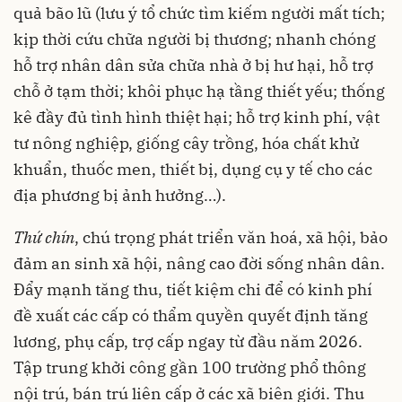
quả bão lũ (lưu ý tổ chức tìm kiếm người mất tích;
kịp thời cứu chữa người bị thương; nhanh chóng
hỗ trợ nhân dân sửa chữa nhà ở bị hư hại, hỗ trợ
chỗ ở tạm thời; khôi phục hạ tầng thiết yếu; thống
kê đầy đủ tình hình thiệt hại; hỗ trợ kinh phí, vật
tư nông nghiệp, giống cây trồng, hóa chất khử
khuẩn, thuốc men, thiết bị, dụng cụ y tế cho các
địa phương bị ảnh hưởng…).
Thứ chín
, chú trọng phát triển văn hoá, xã hội, bảo
đảm an sinh xã hội, nâng cao đời sống nhân dân.
Đẩy mạnh tăng thu, tiết kiệm chi để có kinh phí
đề xuất các cấp có thẩm quyền quyết định tăng
lương, phụ cấp, trợ cấp ngay từ đầu năm 2026.
Tập trung khởi công gần 100 trường phổ thông
nội trú, bán trú liên cấp ở các xã biên giới. Thu