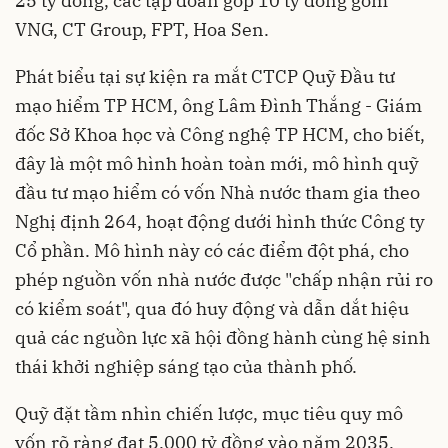
25 tỷ đồng, các tập đoàn góp 10 tỷ đồng gồm
VNG, CT Group, FPT, Hoa Sen.
Phát biểu tại sự kiện ra mắt CTCP Quỹ Đầu tư
mạo hiểm TP HCM, ông Lâm Đình Thắng - Giám
đốc Sở Khoa học và Công nghệ TP HCM, cho biết,
đây là một mô hình hoàn toàn mới, mô hình quỹ
đầu tư mạo hiểm có vốn Nhà nước tham gia theo
Nghị định 264, hoạt động dưới hình thức Công ty
Cổ phần. Mô hình này có các điểm đột phá, cho
phép nguồn vốn nhà nước được "chấp nhận rủi ro
có kiểm soát", qua đó huy động và dẫn dắt hiệu
quả các nguồn lực xã hội đồng hành cùng hệ sinh
thái khởi nghiệp sáng tạo của thành phố.
Quỹ đặt tầm nhìn chiến lược, mục tiêu quy mô
vốn rõ ràng đạt 5.000 tỷ đồng vào năm 2035.