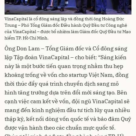
VinaCapital là cổ đông sáng lập và đồng thời ông Hoàng Đức
Trung – Phó Tổng Giám đốc Điều hành Quỹ Đầu tư Công nghệ
của VinaCapital – được bổ nhiệm làm Giám đốc Quỹ Đầu tư Mạo
hiểm TP. Hồ Chí Minh.
Ông Don Lam – Tổng Giám đốc và Cổ đông sáng
lập Tập đoàn VinaCapital – cho biết: “Sáng kiến
này là một bước tiến quan trọng nhằm thu hẹp
khoảng trống về vốn cho startup Việt Nam, đồng
thời thúc đẩy quá trình chuyển dịch sang mô
hình tăng trưởng dựa trên đổi mới sáng tạo. Bên
cạnh việc cam kết về vốn, đội ngũ VinaCapital sẽ
mang đến kinh nghiệm đầu tư tích lũy qua nhiều
thập kỷ, kết nối dòng vốn quốc tế và bảo đảm Quỹ
được vận hành theo các chuẩn mực quốc tế.