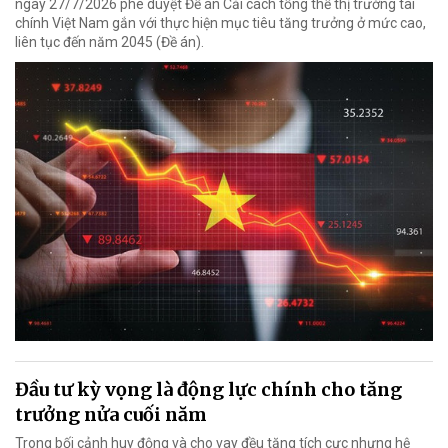
ngày 27/7/2026 phê duyệt Đề án Cải cách tổng thể thị trường tài
chính Việt Nam gắn với thực hiện mục tiêu tăng trưởng ở mức cao,
liên tục đến năm 2045 (Đề án).
Đầu tư kỳ vọng là động lực chính cho tăng
trưởng nửa cuối năm
Trong bối cảnh huy động và cho vay đều tăng tích cực nhưng hệ