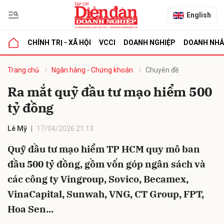
English
CHÍNH TRỊ - XÃ HỘI
VCCI
DOANH NGHIỆP
DOANH NH
bình luận
Trang chủ
Ngân hàng - Chứng khoán
Chuyên đề
Ra mắt quỹ đầu tư mạo hiểm 500
tỷ đồng
Lê Mỹ
17/04/2026 21:13
Quỹ đầu tư mạo hiểm TP HCM quy mô ban
đầu 500 tỷ đồng, gồm vốn góp ngân sách và
Hủy
G
các công ty Vingroup, Sovico, Becamex,
VinaCapital, Sunwah, VNG, CT Group, FPT,
Hoa Sen...