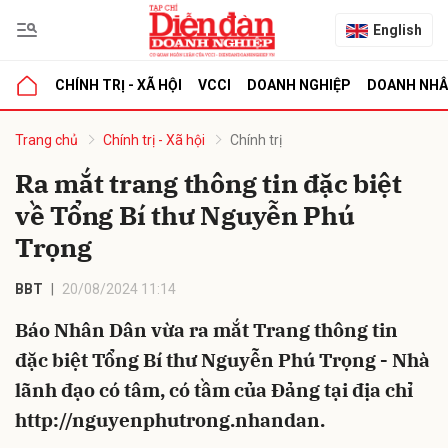
English
CHÍNH TRỊ - XÃ HỘI
VCCI
DOANH NGHIỆP
DOANH NH
bình luận
Trang chủ
Chính trị - Xã hội
Chính trị
Ra mắt trang thông tin đặc biệt
về Tổng Bí thư Nguyễn Phú
Trọng
BBT
20/08/2024 11:14
Báo Nhân Dân vừa ra mắt Trang thông tin
Hủy
G
đặc biệt Tổng Bí thư Nguyễn Phú Trọng - Nhà
lãnh đạo có tâm, có tầm của Đảng tại địa chỉ
http://nguyenphutrong.nhandan
.