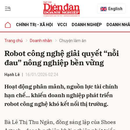
English
CHÍNH TRỊ - XÃ HỘI
VCCI
DOANH NGHIỆP
DOANH NH
bình luận
Trang chủ
Doanh nhân
Chuyện làm ăn
Robot công nghệ giải quyết “nỗi
đau” nông nghiệp bền vững
Hạnh Lê
16/01/2026 02:24
Hoạt động phân mảnh, nguồn lực tài chính
hạn chế... khiến doanh nghiệp phát triển
Hủy
G
robot công nghệ khó kết nối thị trường.
Bà Lê Thị Thu Ngân, đồng sáng lập của Shoes