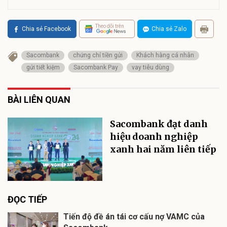
Theo dõi trên
Chia sẻ Facebook
Chia sẻ Zalo
Sacombank
chứng chỉ tiền gửi
Khách hàng cá nhân
gửi tiết kiệm
Sacombank Pay
vay tiêu dùng
BÀI LIÊN QUAN
Sacombank đạt danh
hiệu doanh nghiệp
xanh hai năm liên tiếp
ĐỌC TIẾP
Tiến độ đề án tái cơ cấu nợ VAMC của