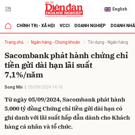
English
CHÍNH TRỊ - XÃ HỘI
VCCI
DOANH NGHIỆP
DOANH NH
bình luận
Trang chủ
Ngân hàng - Chứng khoán
Tín dụng - Ngân hàng
Sacombank phát hành chứng chỉ
tiền gửi dài hạn lãi suất
7,1%/năm
Song Nhi
05/09/2024 14:16
Từ ngày 05/09/2024, Sacombank phát hành
Hủy
G
5.000 tỷ đồng Chứng chỉ tiền gửi dài hạn có
ghi danh với lãi suất hấp dẫn dành cho Khách
hàng cá nhân và tổ chức.