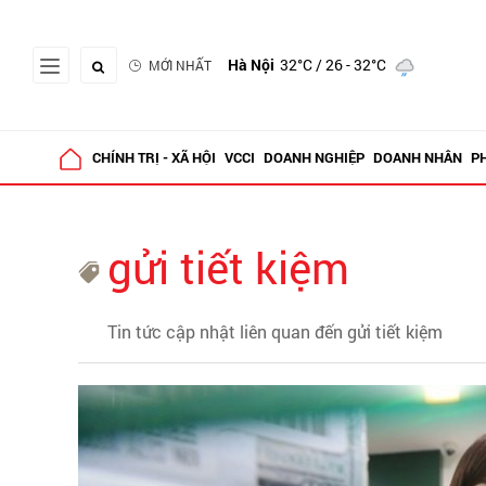
Hà Nội
32°C
/ 26 - 32°C
MỚI NHẤT
CHÍNH TRỊ - XÃ HỘI
VCCI
DOANH NGHIỆP
DOANH NHÂN
P
gửi tiết kiệm
Tin tức cập nhật liên quan đến gửi tiết kiệm