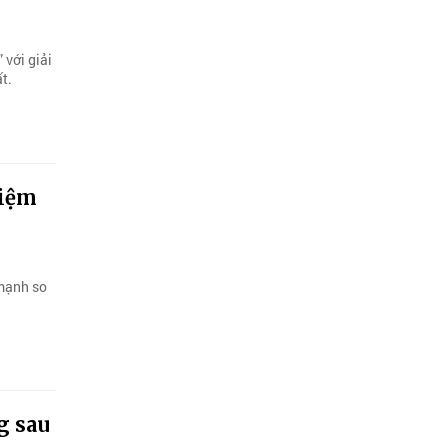
 với giải
t.
kiệm
 mạnh so
g sau