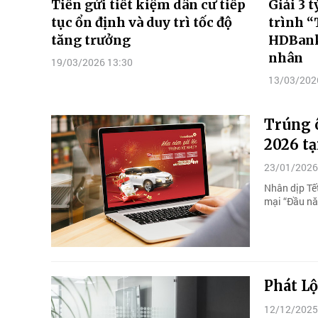
Tiền gửi tiết kiệm dân cư tiếp
Giải 3 
tục ổn định và duy trì tốc độ
trình “
tăng trưởng
HDBank
nhân
19/03/2026 13:30
13/03/202
Trúng ô
2026 tạ
23/01/2026
Nhân dịp Tế
mại “Đầu năm
Phát Lộ
12/12/2025