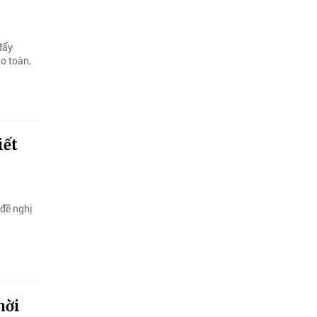
đẩy
o toàn,
iết
 đề nghị
hời