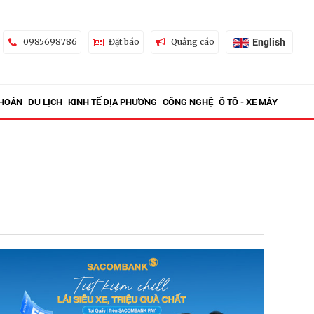
English
0985698786
Đặt báo
Quảng cáo
KHOÁN
DU LỊCH
KINH TẾ ĐỊA PHƯƠNG
CÔNG NGHỆ
Ô TÔ - XE MÁY