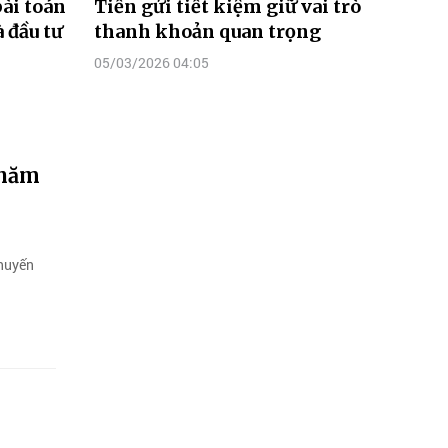
bài toán
Tiền gửi tiết kiệm giữ vai trò
 đầu tư
thanh khoản quan trọng
05/03/2026 04:05
 năm
khuyến