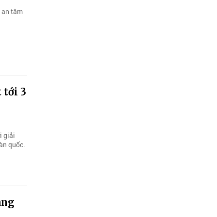
g an tâm
 tới 3
 giải
oàn quốc.
àng