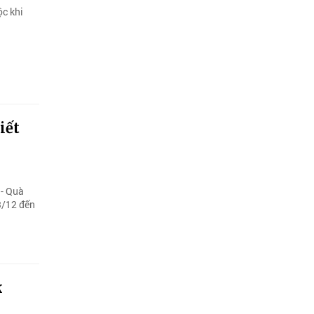
ộc khi
iết
 - Quà
03/12 đến
k