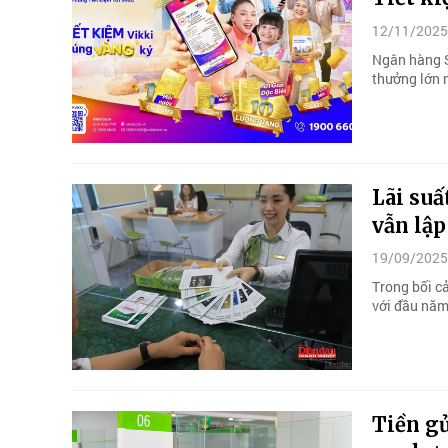
12/11/2025
Ngân hàng S
thưởng lớn 
Lãi suấ
vẫn lập
19/09/2025
Trong bối cả
với đầu năm,
Tiền gử