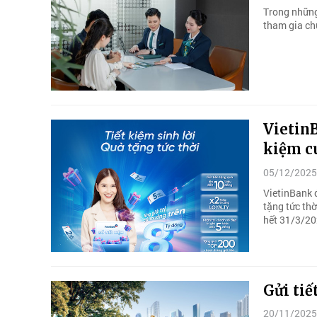
Trong những
tham gia chư
VietinB
kiệm c
05/12/2025
VietinBank đ
tặng tức thờ
hết 31/3/20
Gửi ti
20/11/2025