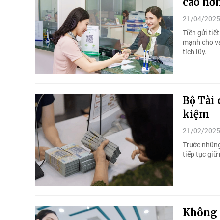
cao hơ
21/04/2025
Tiền gửi tiế
mạnh cho va
tích lũy.
Bộ Tài 
kiệm
21/02/2025
Trước những 
tiếp tục gi
Không p