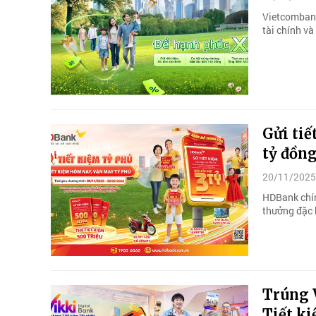
Vietcombank
tài chính v
Gửi tiế
tỷ đồn
20/11/2025
HDBank chính
thưởng đặc b
Trúng 
Tiết k