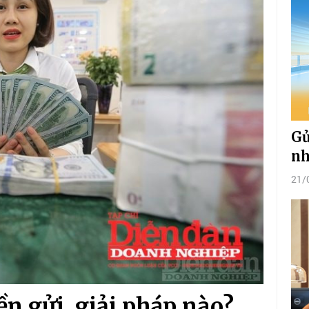
Gử
nh
21/
ền gửi, giải pháp nào?