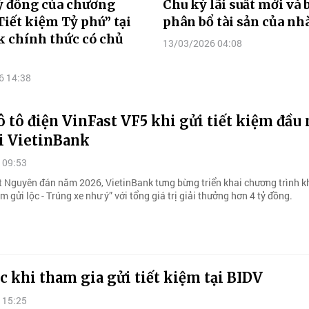
tỷ đồng của chương
Chu kỳ lãi suất mới và 
Tiết kiệm Tỷ phú” tại
phân bổ tài sản của nhà
 chính thức có chủ
13/03/2026 04:08
6 14:38
 tô điện VinFast VF5 khi gửi tiết kiệm đầu
i VietinBank
 09:53
t Nguyên đán năm 2026, VietinBank tưng bừng triển khai chương trình 
 gửi lộc - Trúng xe như ý” với tổng giá trị giải thưởng hơn 4 tỷ đồng.
c khi tham gia gửi tiết kiệm tại BIDV
 15:25