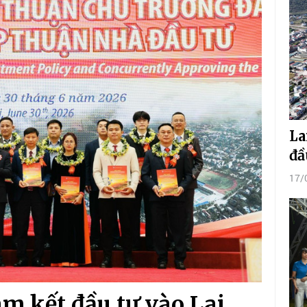
La
đầ
17/
m kết đầu tư vào Lai