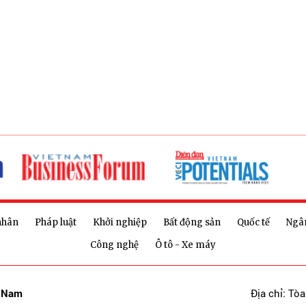
nhân
Pháp luật
Khởi nghiệp
Bất động sản
Quốc tế
Ngâ
Công nghệ
Ô tô - Xe máy
t Nam
Địa chỉ: Tò