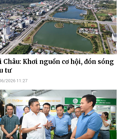
i Châu: Khơi nguồn cơ hội, đón sóng
u tư
06/2026 11:27