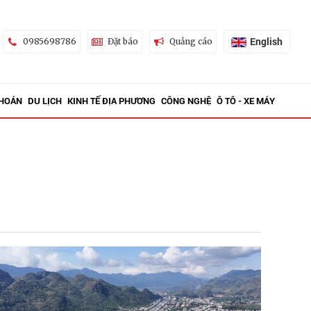
English
0985698786
Đặt báo
Quảng cáo
KHOÁN
DU LỊCH
KINH TẾ ĐỊA PHƯƠNG
CÔNG NGHỆ
Ô TÔ - XE MÁY