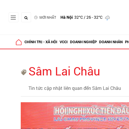
Hà Nội
32°C
/ 26 - 32°C
MỚI NHẤT
CHÍNH TRỊ - XÃ HỘI
VCCI
DOANH NGHIỆP
DOANH NHÂN
P
Sâm Lai Châu
Tin tức cập nhật liên quan đến Sâm Lai Châu