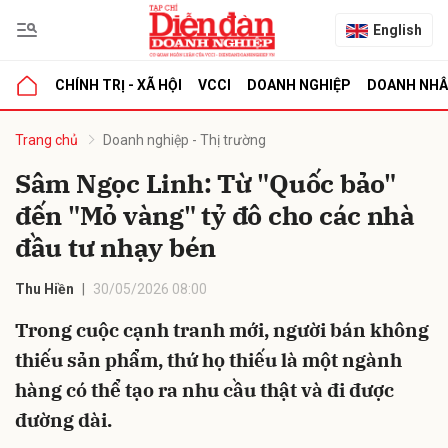
English
CHÍNH TRỊ - XÃ HỘI
VCCI
DOANH NGHIỆP
DOANH NH
bình luận
Trang chủ
Doanh nghiệp - Thị trường
Sâm Ngọc Linh: Từ "Quốc bảo"
đến "Mỏ vàng" tỷ đô cho các nhà
đầu tư nhạy bén
Thu Hiền
30/05/2026 08:00
Trong cuộc cạnh tranh mới, người bán không
Hủy
G
thiếu sản phẩm, thứ họ thiếu là một ngành
hàng có thể tạo ra nhu cầu thật và đi được
đường dài.