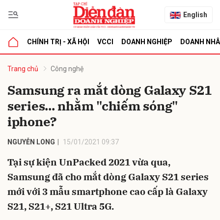
English
CHÍNH TRỊ - XÃ HỘI
VCCI
DOANH NGHIỆP
DOANH NH
bình luận
Trang chủ
Công nghệ
Samsung ra mắt dòng Galaxy S21
series... nhằm "chiếm sóng"
iphone?
NGUYỄN LONG
15/01/2021 09:37
Tại sự kiện UnPacked 2021 vừa qua,
Hủy
G
Samsung đã cho mắt dòng Galaxy S21 series
mới với 3 mẫu smartphone cao cấp là Galaxy
S21, S21+, S21 Ultra 5G.