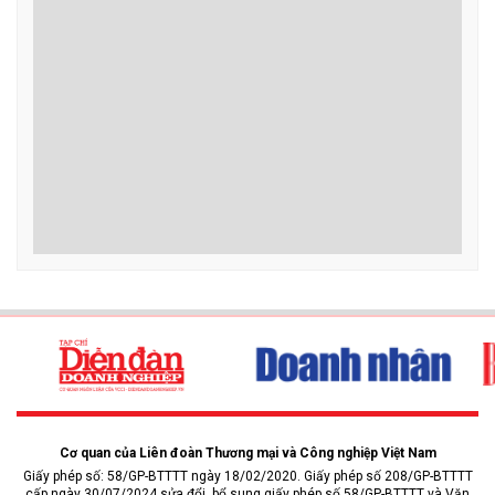
Cơ quan của Liên đoàn Thương mại và Công nghiệp Việt Nam
Giấy phép số: 58/GP-BTTTT ngày 18/02/2020. Giấy phép số 208/GP-BTTTT
cấp ngày 30/07/2024 sửa đổi, bổ sung giấy phép số 58/GP-BTTTT và Văn