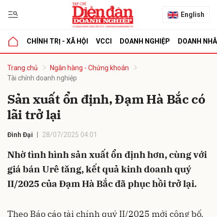
English
CHÍNH TRỊ - XÃ HỘI
VCCI
DOANH NGHIỆP
DOANH NH
bình luận
Trang chủ
Ngân hàng - Chứng khoán
Tài chính doanh nghiệp
Sản xuất ổn định, Đạm Hà Bắc có
lãi trở lại
Đình Đại
28/07/2025 04:01
Nhờ tình hình sản xuất ổn định hơn, cùng với
Hủy
G
giá bán Urê tăng, kết quả kinh doanh quý
II/2025 của Đạm Hà Bắc đã phục hồi trở lại.
Theo Báo cáo tài chính quý II/2025 mới công bố,