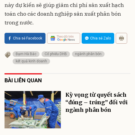
này dự kiến sẽ giúp giảm chi phí sản xuất hạch
toán cho các doanh nghiệp sản xuất phân bón
trong nước.
Theo dõi trên
Chia sẻ Facebook
Chia sẻ Zalo
Đạm Hà Bắc
Cổ phiếu DHB
ngành phân bón
kết quả kinh doanh
BÀI LIÊN QUAN
Kỳ vọng từ quyết sách
“đúng – trúng” đối với
ngành phân bón