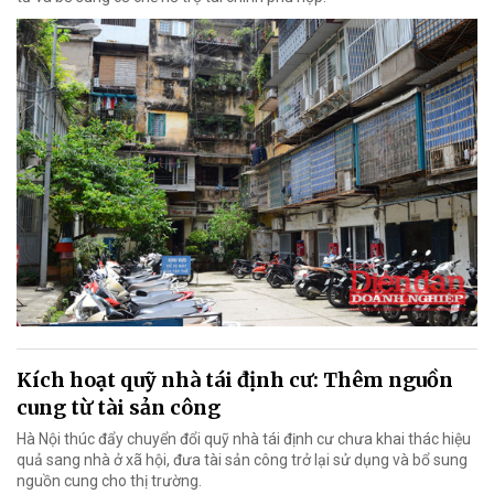
Kích hoạt quỹ nhà tái định cư: Thêm nguồn
cung từ tài sản công
Hà Nội thúc đẩy chuyển đổi quỹ nhà tái định cư chưa khai thác hiệu
quả sang nhà ở xã hội, đưa tài sản công trở lại sử dụng và bổ sung
nguồn cung cho thị trường.