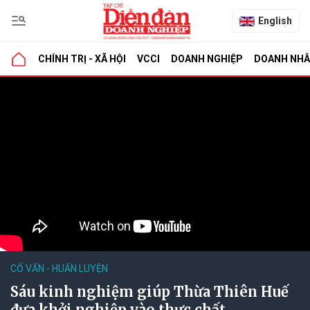
English
CHÍNH TRỊ - XÃ HỘI
VCCI
DOANH NGHIỆP
DOANH NH
CỐ VẤN - HUẤN LUYỆN
Sáu kinh nghiệm giúp Thừa Thiên Huế
đưa khởi nghiệp vào thực chất