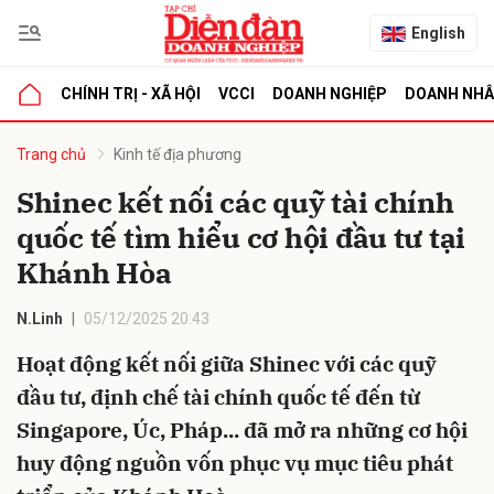
English
CHÍNH TRỊ - XÃ HỘI
VCCI
DOANH NGHIỆP
DOANH NH
bình luận
Trang chủ
Kinh tế địa phương
Shinec kết nối các quỹ tài chính
quốc tế tìm hiểu cơ hội đầu tư tại
Khánh Hòa
N.Linh
05/12/2025 20:43
Hoạt động kết nối giữa Shinec với các quỹ
Hủy
G
đầu tư, định chế tài chính quốc tế đến từ
Singapore, Úc, Pháp... đã mở ra những cơ hội
huy động nguồn vốn phục vụ mục tiêu phát