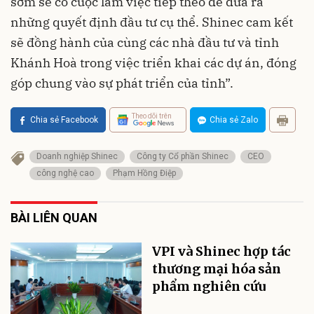
sớm sẽ có cuộc làm việc tiếp theo để đưa ra
những quyết định đầu tư cụ thể. Shinec cam kết
sẽ đồng hành của cùng các nhà đầu tư và tỉnh
Khánh Hoà trong việc triển khai các dự án, đóng
góp chung vào sự phát triển của tỉnh”.
Theo dõi trên
Chia sẻ Facebook
Chia sẻ Zalo
Doanh nghiệp Shinec
Công ty Cổ phần Shinec
CEO
công nghệ cao
Phạm Hồng Điệp
BÀI LIÊN QUAN
VPI và Shinec hợp tác
thương mại hóa sản
phẩm nghiên cứu