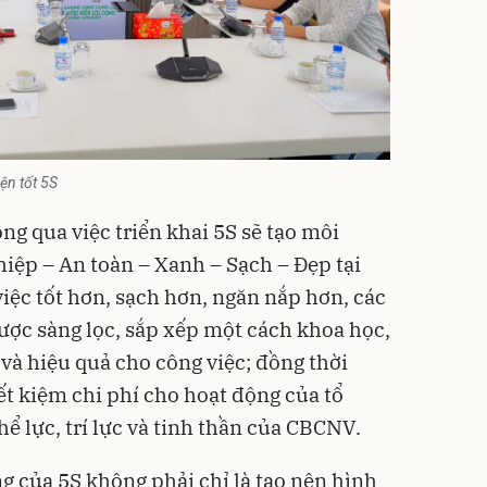
ện tốt 5S
g qua việc triển khai 5S sẽ tạo môi
iệp – An toàn – Xanh – Sạch – Đẹp tại
iệc tốt hơn, sạch hơn, ngăn nắp hơn, các
được sàng lọc, sắp xếp một cách khoa học,
và hiệu quả cho công việc; đồng thời
iết kiệm chi phí cho hoạt động của tổ
ể lực, trí lực và tinh thần của CBCNV.
g của 5S không phải chỉ là tạo nên hình