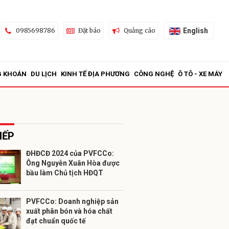
English
0985698786
Đặt báo
Quảng cáo
G KHOÁN
DU LỊCH
KINH TẾ ĐỊA PHƯƠNG
CÔNG NGHỆ
Ô TÔ - XE MÁY
IẾP
ĐHĐCĐ 2024 của PVFCCo:
Ông Nguyễn Xuân Hòa được
ửi
bầu làm Chủ tịch HĐQT
PVFCCo: Doanh nghiệp sản
xuất phân bón và hóa chất
đạt chuẩn quốc tế