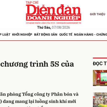
GIỚI THIỆU
bình luận
Thứ Sáu,
07/08/2026
P LUẬT
KHỞI NGHIỆP
BẤT ĐỘNG SẢN
QUỐC TẾ
NGÂN HÀNG - CHỨN
 chương trình 5S của
ĐỌC T
Hủy
G
 Văn phòng Tổng công ty Phân bón và
 đang mang lại luồng sinh khí mới