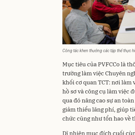
Công tác khen thưởng các tập thể thực hi
Mục tiêu của PVFCCo là thôn
trường làm việc Chuyên ngh
khối cơ quan TCT: nơi làm v
hồ sơ và công cụ làm việc 
qua đó nâng cao sự an toàn 
giảm thiểu lãng phí, giúp t
chức cũng như tổn hao về th
Dĩ nhiên mục đích cuối cùn