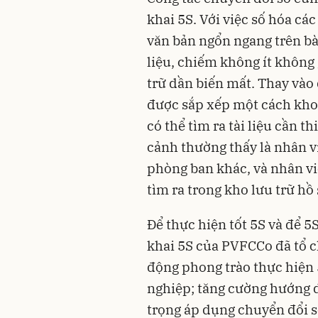
khai 5S. Với việc số hóa cá
văn bản ngổn ngang trên bàn
liệu, chiếm không ít không
trữ dần biến mất. Thay vào đ
được sắp xếp một cách khoa
có thể tìm ra tài liệu cần 
cảnh thường thấy là nhân v
phòng ban khác, và nhân v
tìm ra trong kho lưu trữ hồ 
Để thực hiện tốt 5S và để 5S 
khai 5S của PVFCCo đã tổ c
động phong trào thực hiệ
nghiệp; tăng cường hướng dâ
trọng áp dụng chuyển đổi số