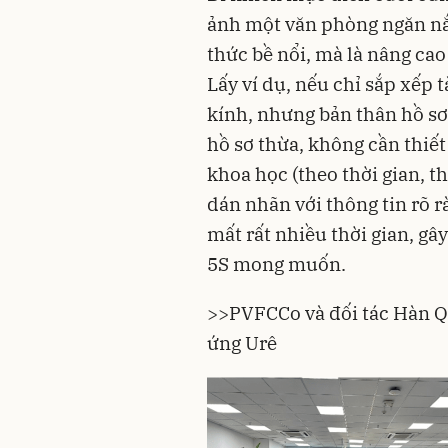
ảnh một văn phòng ngăn nắp,
thức bề nổi, mà là nâng cao
Lấy ví dụ, nếu chỉ sắp xếp 
kính, nhưng bản thân hồ sơ
hồ sơ thừa, không cần thiế
khoa học (theo thời gian, 
dán nhãn với thông tin rõ r
mất rất nhiều thời gian, gâ
5S mong muốn.
>>
PVFCCo và đối tác Hàn Q
ứng Urê