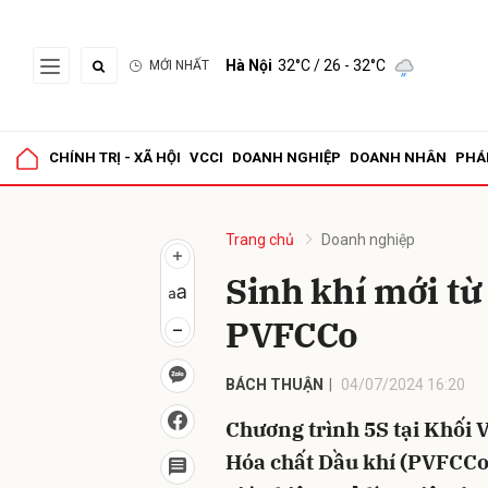
Hà Nội
32°C
/ 26 - 32°C
MỚI NHẤT
Gửi 
CHÍNH TRỊ - XÃ HỘI
VCCI
DOANH NGHIỆP
DOANH NHÂN
PHÁ
Trang chủ
Doanh nghiệp
Sinh khí mới từ
PVFCCo
BÁCH THUẬN
04/07/2024 16:20
Chương trình 5S tại Khối
Hóa chất Dầu khí (PVFCCo)