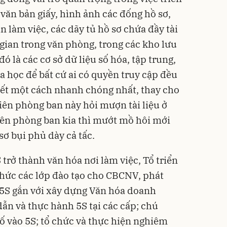
c văn bản giấy, hình ảnh các đống hồ sơ,
 làm việc, các dãy tủ hồ sơ chứa đầy tài
 gian trong văn phòng, trong các kho lưu
ó là các cơ sở dữ liệu số hóa, tập trung,
 học để bất cứ ai có quyền truy cập đều
thiết một cách nhanh chóng nhất, thay cho
iên phòng ban này hỏi mượn tài liệu ở
iên phòng ban kia thì mướt mồ hôi mới
sơ bụi phủ dày cả tấc.
trở thành văn hóa nơi làm việc, Tổ triển
hức các lớp đào tạo cho CBCNV, phát
n 5S gắn với xây dựng Văn hóa doanh
̃n và thực hành 5S tại các cấp; chú
 vào 5S; tổ chức và thực hiện nghiêm