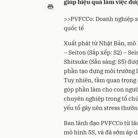
giúp hiệu quả làm việc đư
>>
PVFCCo: Doanh nghiệp sả
quốc tế
Xuất phát từ Nhật Bản, mô h
– Seiton (Sắp xếp: S2) – Sei
Shitsuke (Sẵn sàng: S5) đ
phần tạo dựng môi trường l
Tuy nhiên, tầm quan trọng 
góp phần làm cho con người
chuyên nghiệp trong tổ chứ
yếu tố gây nên stress thườn
Ban lãnh đạo PVFCCo từ lâ
mô hình 5S, và đã sớm áp d