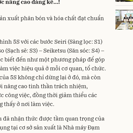
ợc nâng cao đáng kể…!
n xuất phân bón và hóa chất đạt chuẩn
ình 5S với các bước Seiri (Sàng lọc: S1)
so (Sạch sẽ: S3) – Seiketsu (Săn sóc: S4) –
ược biết đến như một phương pháp để góp
àm việc hiệu quả ở mỗi cơ quan, tổ chức.
của 5S không chỉ dừng lại ở đó, mà còn
 nâng cao tinh thần trách nhiệm,
c công việc, đồng thời giảm thiểu các
g thấy ở nơi làm việc.
u đã nhận thức được tầm quan trọng của
ụng tại cơ sở sản xuất là Nhà máy Đạm