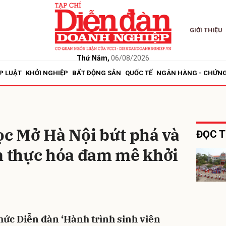
GIỚI THIỆU
bình luận
Thứ Năm,
06/08/2026
P LUẬT
KHỞI NGHIỆP
BẤT ĐỘNG SẢN
QUỐC TẾ
NGÂN HÀNG - CHỨN
ọc Mở Hà Nội bứt phá và
ĐỌC T
n thực hóa đam mê khởi
Hủy
G
ức Diễn đàn ‘Hành trình sinh viên