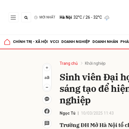
Hà Nội
32°C
/ 26 - 32°C
MỚI NHẤT
Gửi 
CHÍNH TRỊ - XÃ HỘI
VCCI
DOANH NGHIỆP
DOANH NHÂN
PHÁ
Trang chủ
Khởi nghiệp
Sinh viên Đại h
sáng tạo để hiệ
nghiệp
Ngọc Tú
10/03/2025 11:43
Trường ĐH Mở Hà Nội tổ ch