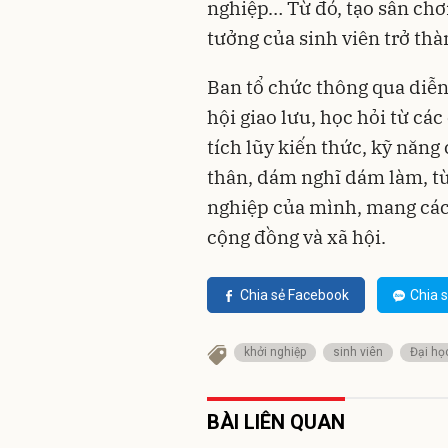
nghiệp… Từ đó, tạo sân chơ
tưởng của sinh viên trở thà
Ban tổ chức thông qua diễn
hội giao lưu, học hỏi từ cá
tích lũy kiến thức, kỹ năng
thân, dám nghĩ dám làm, t
nghiệp của mình, mang các
cộng đồng và xã hội.
Chia sẻ Facebook
Chia s
khởi nghiệp
sinh viên
Đại họ
BÀI LIÊN QUAN