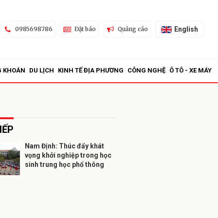
English
0985698786
Đặt báo
Quảng cáo
G KHOÁN
DU LỊCH
KINH TẾ ĐỊA PHƯƠNG
CÔNG NGHỆ
Ô TÔ - XE MÁY
IẾP
Nam Định: Thúc đẩy khát
vọng khởi nghiệp trong học
ửi
sinh trung học phổ thông