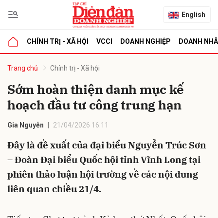
English
CHÍNH TRỊ - XÃ HỘI
VCCI
DOANH NGHIỆP
DOANH NH
bình luận
Trang chủ
Chính trị - Xã hội
Sớm hoàn thiện danh mục kế
hoạch đầu tư công trung hạn
Gia Nguyễn
21/04/2026 16:11
Đây là đề xuất của đại biểu Nguyễn Trúc Sơn
– Đoàn Đại biểu Quốc hội tỉnh Vĩnh Long tại
Hủy
G
phiên thảo luận hội trường về các nội dung
liên quan chiều 21/4.