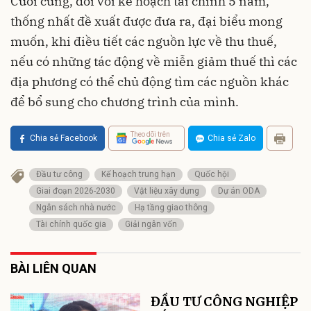
Cuối cùng, đối với kế hoạch tài chính 5 năm,
thống nhất đề xuất được đưa ra, đại biểu mong
muốn, khi điều tiết các nguồn lực về thu thuế,
nếu có những tác động về miễn giảm thuế thì các
địa phương có thể chủ động tìm các nguồn khác
để bổ sung cho chương trình của mình.
Theo dõi trên
Chia sẻ Facebook
Chia sẻ Zalo
Đầu tư công
Kế hoạch trung hạn
Quốc hội
Giai đoạn 2026-2030
Vật liệu xây dựng
Dự án ODA
Ngân sách nhà nước
Hạ tầng giao thông
Tài chính quốc gia
Giải ngân vốn
BÀI LIÊN QUAN
ĐẦU TƯ CÔNG NGHIỆP