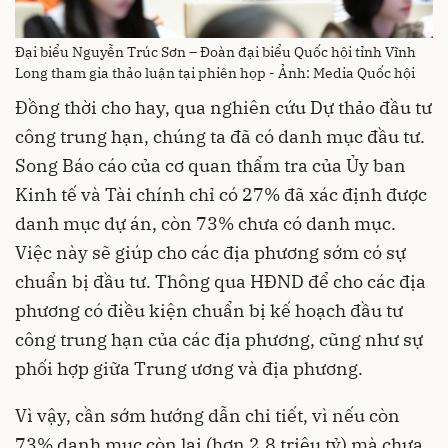
Đại biểu Nguyễn Trúc Sơn – Đoàn đại biểu Quốc hội tỉnh Vĩnh
Long tham gia thảo luận tại phiên họp - Ảnh: Media Quốc hội
Đồng thời cho hay, qua nghiên cứu Dự thảo đầu tư
công trung hạn, chúng ta đã có danh mục đầu tư.
Song Báo cáo của cơ quan thẩm tra của Ủy ban
Kinh tế và Tài chính chỉ có 27% đã xác định được
danh mục dự án, còn 73% chưa có danh mục.
Việc này sẽ giúp cho các địa phương sớm có sự
chuẩn bị đầu tư. Thông qua HĐND để cho các địa
phương có điều kiện chuẩn bị kế hoạch đầu tư
công trung hạn của các địa phương, cũng như sự
phối hợp giữa Trung ương và địa phương.
Vì vậy, cần sớm hướng dẫn chi tiết, vì nếu còn
73% danh mục còn lại (hơn 2,8 triệu tỷ) mà chưa