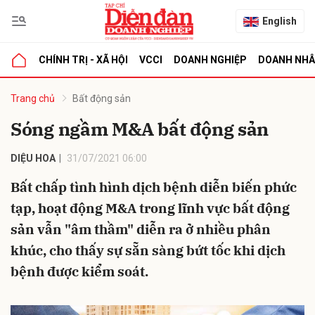
English
CHÍNH TRỊ - XÃ HỘI
VCCI
DOANH NGHIỆP
DOANH NH
bình luận
Trang chủ
Bất động sản
Sóng ngầm M&A bất động sản
DIỆU HOA
31/07/2021 06:00
Bất chấp tình hình dịch bệnh diễn biến phức
tạp, hoạt động M&A trong lĩnh vực bất động
sản vẫn "âm thầm" diễn ra ở nhiều phân
Hủy
G
khúc, cho thấy sự sẵn sàng bứt tốc khi dịch
bệnh được kiểm soát.