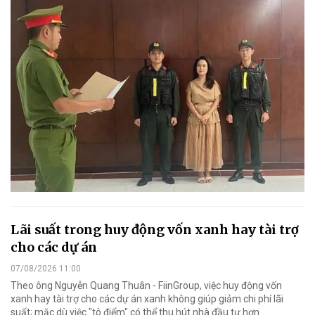
Lãi suất trong huy động vốn xanh hay tài trợ
cho các dự án
07/08/2026 11:00
Theo ông Nguyễn Quang Thuân - FiinGroup, việc huy động vốn
xanh hay tài trợ cho các dự án xanh không giúp giảm chi phí lãi
suất; mặc dù việc "tô điểm" có thể thu hút nhà đầu tư hơn.