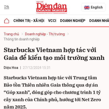
English
CHÍNH TRỊ - XÃ HỘI
VCCI
DOANH NGHIỆP
DOANH NH
bình luận
Trang chủ
Doanh nghiệp - Thị trường
Thông tin doanh nghiệp
Starbucks Vietnam hợp tác với
Gaia để kiến tạo môi trường xanh
Diệu Hoa
27/12/2024 15:31
Starbucks Vietnam hợp tác với Trung tâm
Hủy
G
Bảo tồn Thiên nhiên Gaia thông qua dự án
“Góp xanh”, đóng góp cho chương trình 1 tỷ
cây xanh của Chính phủ, hướng tới Net Zero
năm 2025.