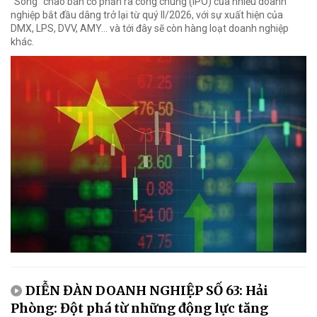
"Sóng" chào bán cổ phần ra công chúng (IPO) của nhiều doanh
nghiệp bắt đầu dâng trở lại từ quý II/2026, với sự xuất hiện của
DMX, LPS, DVV, AMY... và tới đây sẽ còn hàng loạt doanh nghiệp
khác.
DIỄN ĐÀN DOANH NGHIỆP SỐ 63: Hải
Phòng: Đột phá từ những động lực tăng