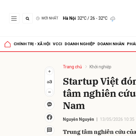
Hà Nội
32°C
/ 26 - 32°C
MỚI NHẤT
Gửi 
CHÍNH TRỊ - XÃ HỘI
VCCI
DOANH NGHIỆP
DOANH NHÂN
PHÁ
Trang chủ
Khởi nghiệp
Startup Việt đó
tâm nghiên cứu
Nam
Nguyễn Nguyên
13/05/2026 10:35
Trung tâm nghiên cứu của