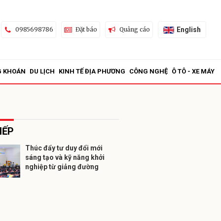
English
0985698786
Đặt báo
Quảng cáo
G KHOÁN
DU LỊCH
KINH TẾ ĐỊA PHƯƠNG
CÔNG NGHỆ
Ô TÔ - XE MÁY
IẾP
Thúc đẩy tư duy đổi mới
sáng tạo và kỹ năng khởi
ửi
nghiệp từ giảng đường