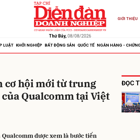
GIỚI THIỆU
bình luận
Thứ Bảy,
08/08/2026
P LUẬT
KHỞI NGHIỆP
BẤT ĐỘNG SẢN
QUỐC TẾ
NGÂN HÀNG - CHỨN
n cơ hội mới từ trung
ĐỌC T
 của Qualcomm tại Việt
Hủy
G
 Qualcomm được xem là bước tiến