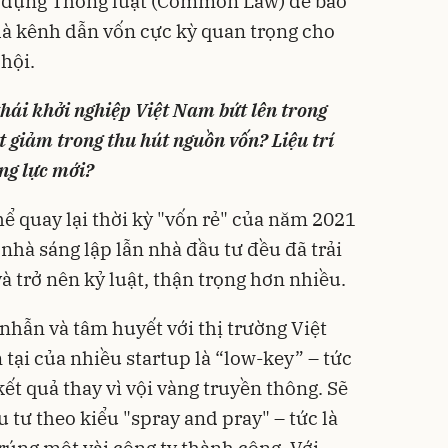
 dụng Thông luật (Common Law) để bảo
 là kênh dẫn vốn cực kỳ quan trọng cho
 hội.
 thái khởi nghiệp Việt Nam bứt lên trong
giảm trong thu hút nguồn vốn? Liệu trí
ộng lực mới?
hể quay lại thời kỳ "vốn rẻ" của năm 2021
ả nhà sáng lập lẫn nhà đầu tư đều đã trải
à trở nên kỷ luật, thận trọng hơn nhiều.
nhẫn và tâm huyết với thị trường Việt
tại của nhiều startup là “low-key” – tức
kết quả thay vì vội vàng truyền thông. Sẽ
 tư theo kiểu "spray and pray" – tức là