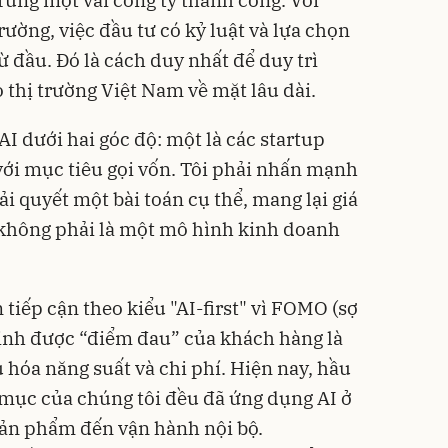
trúng một vài công ty thành công. Với
ường, việc đầu tư có kỷ luật và lựa chọn
ừ đầu. Đó là cách duy nhất để duy trì
 thị trường Việt Nam về mặt lâu dài.
AI dưới hai góc độ: một là các startup
 với mục tiêu gọi vốn. Tôi phải nhấn mạnh
iải quyết một bài toán cụ thể, mang lại giá
 không phải là một mô hình kinh doanh
tiếp cận theo kiểu "AI-first" vì FOMO (sợ
 định được “điểm đau” của khách hàng là
u hóa năng suất và chi phí. Hiện nay, hầu
 mục của chúng tôi đều đã ứng dụng AI ở
sản phẩm đến vận hành nội bộ.