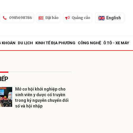
English
0985698786
Đặt báo
Quảng cáo
G KHOÁN
DU LỊCH
KINH TẾ ĐỊA PHƯƠNG
CÔNG NGHỆ
Ô TÔ - XE MÁY
IẾP
Mở cơ hội khởi nghiệp cho
sinh viên y dược cổ truyền
ửi
trong kỷ nguyên chuyển đổi
số và hội nhập