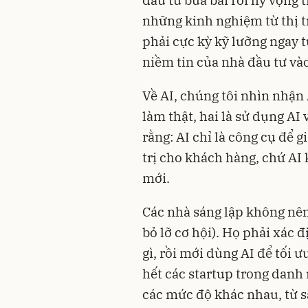
đầu tư bừa bãi rồi hy vọng 
những kinh nghiệm từ thị tr
phải cực kỳ kỹ lưỡng ngay t
niềm tin của nhà đầu tư vào
Về AI, chúng tôi nhìn nhận 
làm thật, hai là sử dụng AI
rằng: AI chỉ là công cụ để g
trị cho khách hàng, chứ AI
mới.
Các nhà sáng lập không nên 
bỏ lỡ cơ hội). Họ phải xác
gì, rồi mới dùng AI để tối ư
hết các startup trong danh
các mức độ khác nhau, từ 