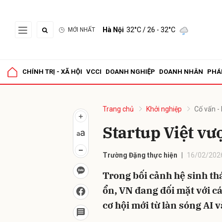
Hà Nội
32°C
/ 26 - 32°C
MỚI NHẤT
Gửi 
CHÍNH TRỊ - XÃ HỘI
VCCI
DOANH NGHIỆP
DOANH NHÂN
PHÁ
Trang chủ
Khởi nghiệp
Cố vấn -
Startup Việt vư
Trường Đặng thực hiện
16/02/2026
Trong bối cảnh hệ sinh th
ổn, VN đang đối mặt với c
cơ hội mới từ làn sóng AI 