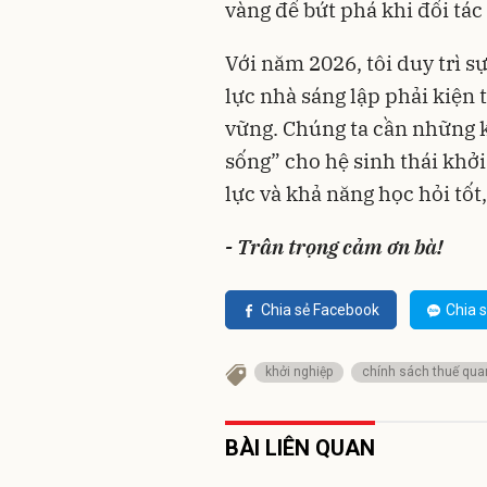
vàng để bứt phá khi đối tác
Với năm 2026, tôi duy trì 
lực nhà sáng lập phải kiện
vững. Chúng ta cần những kỳ
sống” cho hệ sinh thái khởi
lực và khả năng học hỏi tốt
- Trân trọng cảm ơn bà!
Chia sẻ Facebook
Chia s
khởi nghiệp
chính sách thuế qua
BÀI LIÊN QUAN