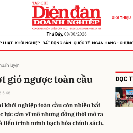
GIỚI THIỆU
bình luận
Thứ Bảy,
08/08/2026
P LUẬT
KHỞI NGHIỆP
BẤT ĐỘNG SẢN
QUỐC TẾ
NGÂN HÀNG - CHỨN
 huấn luyện
ợt gió ngược toàn cầu
ĐỌC T
 6:46
Hủy
G
ái khởi nghiệp toàn cầu còn nhiều bất
ác lực cản vĩ mô nhưng đồng thời mở ra
và tiến trình minh bạch hóa chính sách.