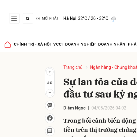
Hà Nội
32°C
/ 26 - 32°C
MỚI NHẤT
Gửi 
CHÍNH TRỊ - XÃ HỘI
VCCI
DOANH NGHIỆP
DOANH NHÂN
PHÁ
Trang chủ
Ngân hàng - Chứng kho
Sự lan tỏa của d
đầu tư sau kỳ ng
Diễm Ngọc
04/05/2026 04:02
Trong bối cảnh biến động 
tiền trên thị trường chứn