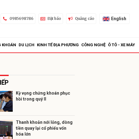
English
0985698786
Đặt báo
Quảng cáo
G KHOÁN
DU LỊCH
KINH TẾ ĐỊA PHƯƠNG
CÔNG NGHỆ
Ô TÔ - XE MÁY
IẾP
Kỳ vọng chứng khoán phục
hồi trong quý II
ửi
Thanh khoản nới lỏng, dòng
tiền quay lại cổ phiếu vốn
hóa lớn