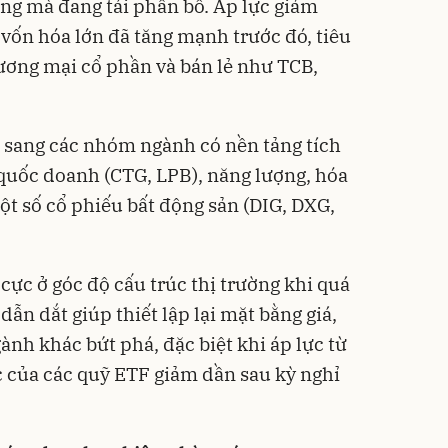
ờng mà đang tái phân bổ. Áp lực giảm
ốn hóa lớn đã tăng mạnh trước đó, tiêu
ương mại cổ phần và bán lẻ như TCB,
ỏa sang các nhóm ngành có nền tảng tích
quốc doanh (CTG, LPB), năng lượng, hóa
t số cổ phiếu bất động sản (DIG, DXG,
cực ở góc độ cấu trúc thị trường khi quá
ẫn dắt giúp thiết lập lại mặt bằng giá,
nh khác bứt phá, đặc biệt khi áp lực từ
 của các quỹ ETF giảm dần sau kỳ nghỉ