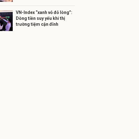
VN-Index “xanh vỏ đỏ lòng”:
Dòng tiền suy yếu khi thị
trường tiệm cận đỉnh