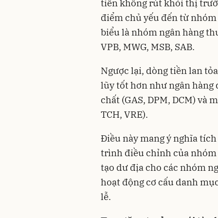
tiền không rút khỏi thị trư
điểm chủ yếu đến từ nhóm v
biểu là nhóm ngân hàng th
VPB, MWG, MSB, SAB.
Ngược lại, dòng tiền lan t
lũy tốt hơn như ngân hàng 
chất (GAS, DPM, DCM) và mộ
TCH, VRE).
Điều này mang ý nghĩa tích 
trình điều chỉnh của nhóm d
tạo dư địa cho các nhóm ngà
hoạt động cơ cấu danh mục
lễ.