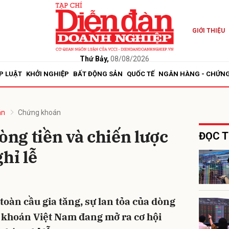
GIỚI THIỆU
bình luận
Thứ Bảy,
08/08/2026
P LUẬT
KHỞI NGHIỆP
BẤT ĐỘNG SẢN
QUỐC TẾ
NGÂN HÀNG - CHỨN
án
Chứng khoán
òng tiền và chiến lược
ĐỌC T
hỉ lễ
Hủy
G
toàn cầu gia tăng, sự lan tỏa của dòng
g khoán Việt Nam đang mở ra cơ hội