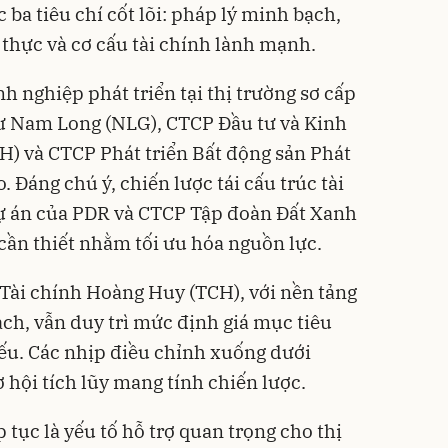
ba tiêu chí cốt lõi: pháp lý minh bạch,
thực và cơ cấu tài chính lành mạnh.
h nghiệp phát triển tại thị trường sơ cấp
 Nam Long (NLG), CTCP Đầu tư và Kinh
) và CTCP Phát triển Bất động sản Phát
 Đáng chú ý, chiến lược tái cấu trúc tài
ự án của PDR và CTCP Tập đoàn Đất Xanh
cần thiết nhằm tối ưu hóa nguồn lực.
Tài chính Hoàng Huy (TCH), với nền tảng
ạch, vẫn duy trì mức định giá mục tiêu
ếu. Các nhịp điều chỉnh xuống dưới
 hội tích lũy mang tính chiến lược.
p tục là yếu tố hỗ trợ quan trọng cho thị