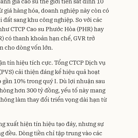
cảnh giá cao su thế giới tiến sát đỉnh 10
ừ giá hàng hóa, doanh nghiệp này còn có
i đất sang khu công nghiệp. So với các
như CTCP Cao su Phước Hòa (PHR) hay
) có thanh khoản hạn chế, GVR trở
n cho dòng vốn lớn.
n tín hiệu tích cực. Tổng CTCP Dịch vụ
(PVS) cải thiện đáng kể hiệu quả hoạt
p gần 10% trong quý I. Dù lợi nhuận sau
phòng hơn 300 tỷ đồng, yếu tố này mang
không làm thay đổi triển vọng dài hạn từ
g xuất hiện tín hiệu tạo đáy, nhưng sự
g đều. Dòng tiền chỉ tập trung vào các