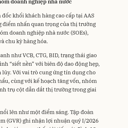
hóm d
oanh nghiệp nhà nước
đốc khối khách hàng cao cấp tại AAS
 điểm nhấn quan trọng của thị trường
 nhóm doanh nghiệp nhà nước (SOEs),
và chu kỳ hàng hóa.
nh như VCB, CTG, BID, trạng thái giao
ình “siết nền” với biên độ dao động hẹp,
 lũy. Với vai trò cung ứng tín dụng cho
khẩu, cùng với kế hoạch tăng vốn, nhóm
nh trụ cột dẫn dắt thị trường trong giai
 nổi lên như một điểm sáng. Tập đoàn
am (GVR) ghi nhận lợi nhuận quý I/2026