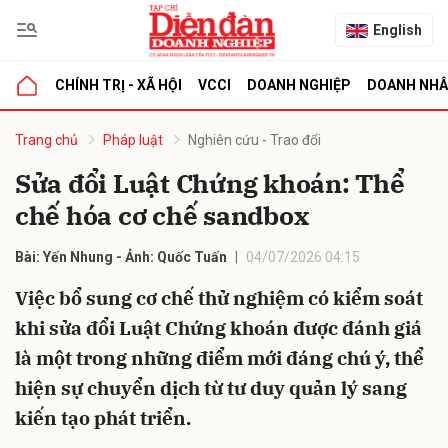
English
CHÍNH TRỊ - XÃ HỘI
VCCI
DOANH NGHIỆP
DOANH NH
bình luận
Trang chủ
Pháp luật
Nghiên cứu - Trao đổi
Sửa đổi Luật Chứng khoán: Thể
chế hóa cơ chế sandbox
Bài: Yến Nhung - Ảnh: Quốc Tuấn
04/07/2026 04:15
Việc bổ sung cơ chế thử nghiệm có kiểm soát
khi sửa đổi Luật Chứng khoán được đánh giá
Hủy
G
là một trong những điểm mới đáng chú ý, thể
hiện sự chuyển dịch từ tư duy quản lý sang
kiến tạo phát triển.