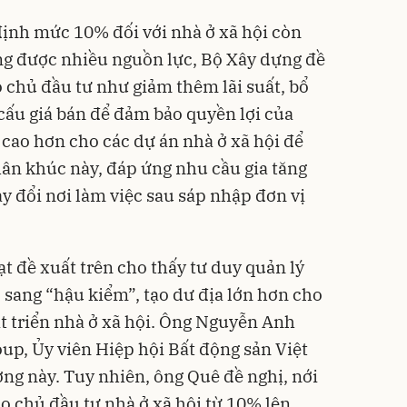
ịnh mức 10% đối với nhà ở xã hội còn
g được nhiều nguồn lực, Bộ Xây dựng đề
o chủ đầu tư như giảm thêm lãi suất, bổ
 cấu giá bán để đảm bảo quyền lợi của
 cao hơn cho các dự án nhà ở xã hội để
ân khúc này, đáp ứng nhu cầu gia tăng
y đổi nơi làm việc sau sáp nhập đơn vị
ạt đề xuất trên cho thấy tư duy quản lý
 sang “hậu kiểm”, tạo dư địa lớn hơn cho
t triển nhà ở xã hội. Ông Nguyễn Anh
p, Ủy viên Hiệp hội Bất động sản Việt
ng này. Tuy nhiên, ông Quê đề nghị, nới
o chủ đầu tư nhà ở xã hội từ 10% lên