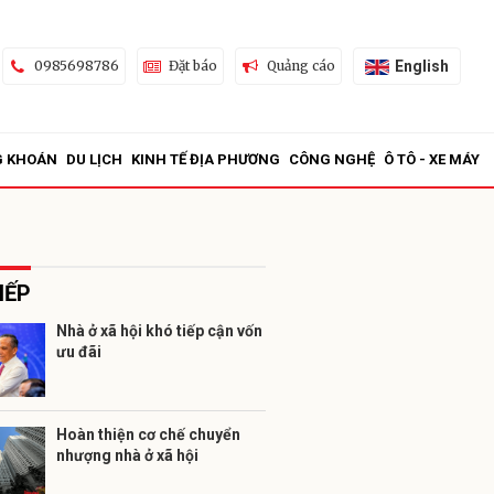
English
0985698786
Đặt báo
Quảng cáo
G KHOÁN
DU LỊCH
KINH TẾ ĐỊA PHƯƠNG
CÔNG NGHỆ
Ô TÔ - XE MÁY
IẾP
Nhà ở xã hội khó tiếp cận vốn
ưu đãi
ửi
Hoàn thiện cơ chế chuyển
nhượng nhà ở xã hội