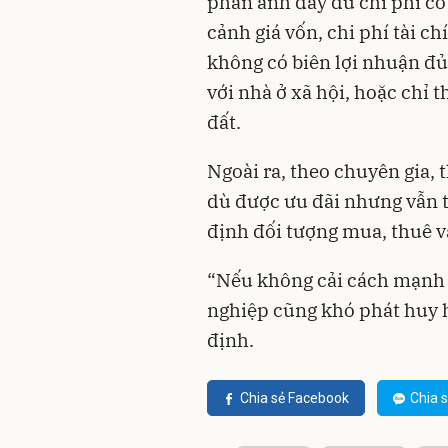
phản ánh đầy đủ chi phí cơ 
cảnh giá vốn, chi phí tài ch
không có biên lợi nhuận đ
với nhà ở xã hội, hoặc chỉ 
đất.
Ngoài ra, theo chuyên gia, 
dù được ưu đãi nhưng vẫn 
định đối tượng mua, thuê v
“Nếu không cải cách mạnh 
nghiệp cũng khó phát huy 
định.
Chia sẻ Facebook
Chia s