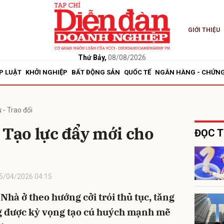
GIỚI THIỆU
bình luận
Thứ Bảy,
08/08/2026
P LUẬT
KHỞI NGHIỆP
BẤT ĐỘNG SẢN
QUỐC TẾ
NGÂN HÀNG - CHỨN
 - Trao đổi
 Tạo lực đẩy mới cho
ĐỌC T
Hủy
G
5/04/2026 04:15
 Nhà ở theo hướng cởi trói thủ tục, tăng
ng được kỳ vọng tạo cú huých mạnh mẽ