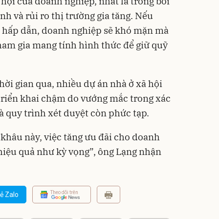
hội của doanh nghiệp, nhất là trong bối
ính và rủi ro thị trường gia tăng. Nếu
ủ hấp dẫn, doanh nghiệp sẽ khó mặn mà
tham gia mang tính hình thức để giữ quỹ
thời gian qua, nhiều dự án nhà ở xã hội
triển khai chậm do vướng mắc trong xác
à quy trình xét duyệt còn phức tạp.
khâu này, việc tăng ưu đãi cho doanh
hiệu quả như kỳ vọng”, ông Lạng nhận
Theo dõi trên
ẻ Zalo