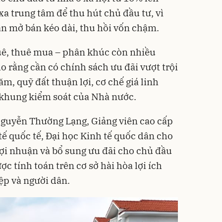
a trung tâm để thu hút chủ đầu tư, vì
an mở bán kéo dài, thu hồi vốn chậm.
huê, thuê mua – phân khúc còn nhiều
o rằng cần có chính sách ưu đãi vượt trội
m, quỹ đất thuận lợi, cơ chế giá linh
khung kiểm soát của Nhà nước.
guyễn Thường Lạng, Giảng viên cao cấp
tế quốc tế, Đại học Kinh tế quốc dân cho
lợi nhuận và bổ sung ưu đãi cho chủ đầu
ược tính toán trên cơ sở hài hòa lợi ích
ệp và người dân.