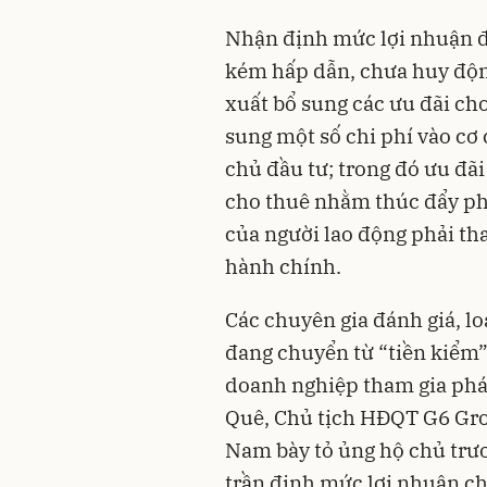
Nhận định mức lợi nhuận đ
kém hấp dẫn, chưa huy độn
xuất bổ sung các ưu đãi ch
sung một số chi phí vào cơ
chủ đầu tư; trong đó ưu đãi
cho thuê nhằm thúc đẩy ph
của người lao động phải tha
hành chính.
Các chuyên gia đánh giá, lo
đang chuyển từ “tiền kiểm”
doanh nghiệp tham gia phá
Quê, Chủ tịch HĐQT G6 Grou
Nam bày tỏ ủng hộ chủ trươ
trần định mức lợi nhuận ch