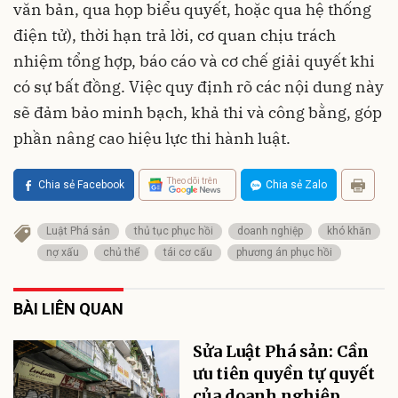
văn bản, qua họp biểu quyết, hoặc qua hệ thống
điện tử), thời hạn trả lời, cơ quan chịu trách
nhiệm tổng hợp, báo cáo và cơ chế giải quyết khi
có sự bất đồng. Việc quy định rõ các nội dung này
sẽ đảm bảo minh bạch, khả thi và công bằng, góp
phần nâng cao hiệu lực thi hành luật.
Theo dõi trên
Chia sẻ Facebook
Chia sẻ Zalo
Luật Phá sản
thủ tục phục hồi
doanh nghiệp
khó khăn
nợ xấu
chủ thể
tái cơ cấu
phương án phục hồi
BÀI LIÊN QUAN
Sửa Luật Phá sản: Cần
ưu tiên quyền tự quyết
của doanh nghiệp