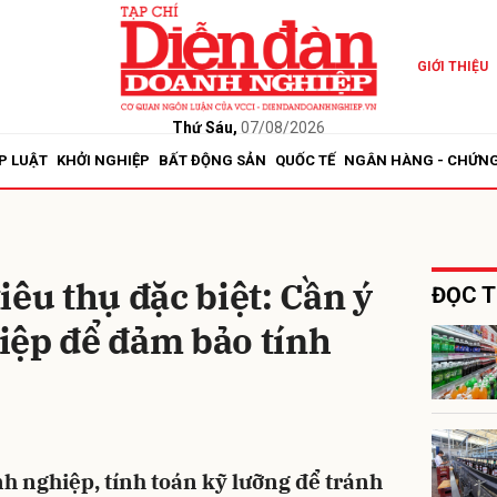
GIỚI THIỆU
bình luận
Thứ Sáu,
07/08/2026
P LUẬT
KHỞI NGHIỆP
BẤT ĐỘNG SẢN
QUỐC TẾ
NGÂN HÀNG - CHỨN
iêu thụ đặc biệt: Cần ý
ĐỌC T
iệp để đảm bảo tính
Hủy
G
h nghiệp, tính toán kỹ lưỡng để tránh