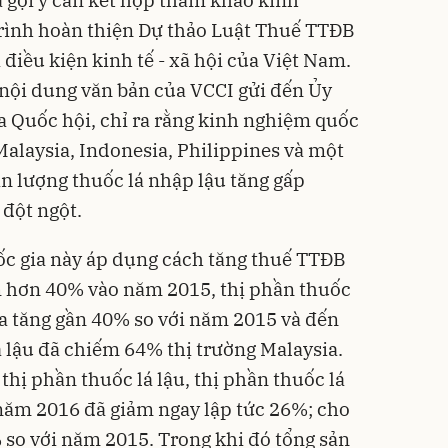
ã gợi ý cần kết hợp tham khảo kinh
trình hoàn thiện Dự thảo Luật Thuế TTĐB
iều kiện kinh tế - xã hội của Việt Nam.
nội dung văn bản của VCCI gửi đến Ủy
ủa Quốc hội, chỉ ra rằng kinh nghiệm quốc
 Malaysia, Indonesia, Philippines và một
n lượng thuốc lá nhập lậu tăng gấp
 đột ngột.
uốc gia này áp dụng cách tăng thuế TTĐB
m hơn 40% vào năm 2015, thị phần thuốc
ia tăng gần 40% so với năm 2015 và đến
 lậu đã chiếm 64% thị trường Malaysia.
 thị phần thuốc lá lậu, thị phần thuốc lá
năm 2016 đã giảm ngay lập tức 26%; cho
so với năm 2015. Trong khi đó tổng sản