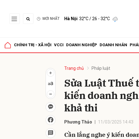
Hà Nội
32°C
/ 26 - 32°C
MỚI NHẤT
Gửi 
CHÍNH TRỊ - XÃ HỘI
VCCI
DOANH NGHIỆP
DOANH NHÂN
PHÁ
Trang chủ
Pháp luật
Sửa Luật Thuế t
kiến doanh ngh
khả thi
Phương Thảo
11/03/2025 14:43
Cần lắng nghe ý kiến doan