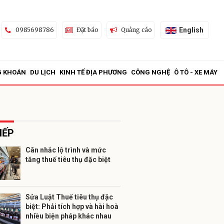
English
0985698786
Đặt báo
Quảng cáo
G KHOÁN
DU LỊCH
KINH TẾ ĐỊA PHƯƠNG
CÔNG NGHỆ
Ô TÔ - XE MÁY
IẾP
Cân nhắc lộ trình và mức
tăng thuế tiêu thụ đặc biệt
ửi
Sửa Luật Thuế tiêu thụ đặc
biệt: Phải tích hợp và hài hoà
nhiều biện pháp khác nhau