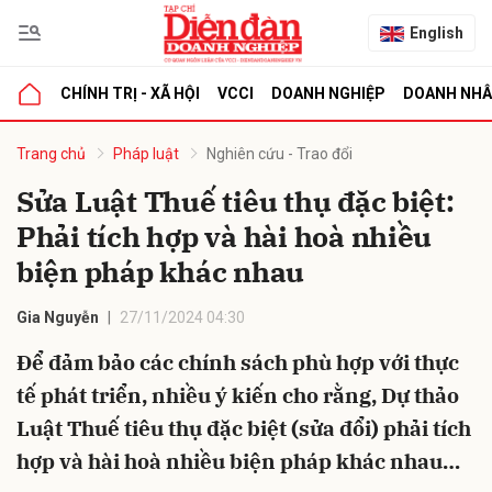
English
CHÍNH TRỊ - XÃ HỘI
VCCI
DOANH NGHIỆP
DOANH NH
bình luận
Trang chủ
Pháp luật
Nghiên cứu - Trao đổi
Sửa Luật Thuế tiêu thụ đặc biệt:
Phải tích hợp và hài hoà nhiều
biện pháp khác nhau
Gia Nguyễn
27/11/2024 04:30
Để đảm bảo các chính sách phù hợp với thực
Hủy
G
tế phát triển, nhiều ý kiến cho rằng, Dự thảo
Luật Thuế tiêu thụ đặc biệt (sửa đổi) phải tích
hợp và hài hoà nhiều biện pháp khác nhau…