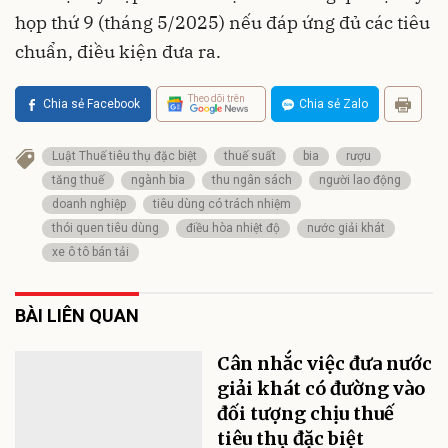
họp thứ 9 (tháng 5/2025) nếu đáp ứng đủ các tiêu
chuẩn, điều kiện đưa ra.
Theo dõi trên
Chia sẻ Facebook
Chia sẻ Zalo
Luật Thuế tiêu thụ đặc biệt
thuế suất
bia
rượu
tăng thuế
ngành bia
thu ngân sách
người lao động
doanh nghiệp
tiêu dùng có trách nhiệm
thói quen tiêu dùng
điều hòa nhiệt độ
nước giải khát
xe ô tô bán tải
BÀI LIÊN QUAN
Cân nhắc việc đưa nước
giải khát có đường vào
đối tượng chịu thuế
tiêu thụ đặc biệt