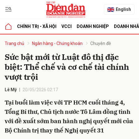
English
CHÍNH TRỊ - XÃ HỘI
VCCI
DOANH NGHIỆP
DOANH NH
bình luận
Trang chủ
Ngân hàng - Chứng khoán
Chuyên đề
Sức bật mới từ Luật đô thị đặc
biệt: Thể chế và cơ chế tài chính
vượt trội
Lê Mỹ
20/05/2026 02:17
Tại buổi làm việc với TP HCM cuối tháng 4,
Hủy
G
Tổng Bí thư, Chủ tịch nước Tô Lâm đồng tình
với đề xuất sớm ban hành nghị quyết mới của
Bộ Chính trị thay thế Nghị quyết 31