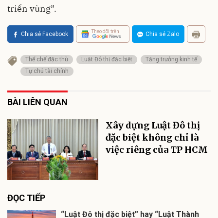
triển vùng”.
Theo dõi trên
Chia sẻ Facebook
Chia sẻ Zalo
Thể chế đặc thù
Luật Đô thị đặc biệt
Tăng trưởng kinh tế
Tự chủ tài chính
BÀI LIÊN QUAN
Xây dựng Luật Đô thị
đặc biệt không chỉ là
việc riêng của TP HCM
ĐỌC TIẾP
“Luật Đô thị đặc biệt” hay “Luật Thành