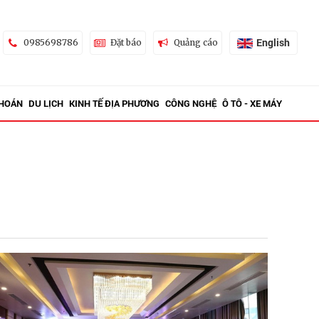
English
0985698786
Đặt báo
Quảng cáo
KHOÁN
DU LỊCH
KINH TẾ ĐỊA PHƯƠNG
CÔNG NGHỆ
Ô TÔ - XE MÁY