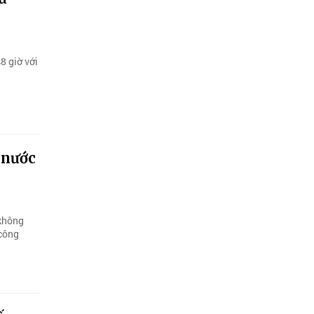
8 giờ với
 nước
 không
 công