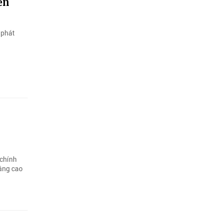
ến
 phát
h
 chính
nâng cao