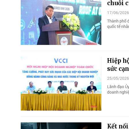
chuỗi 
17/06/2026
Thành phố đ
quốc tế nhằ
Hiệp h
sức cạ
25/05/2026
Lãnh đạo Ủy
doanh nghiệ
Kết nối