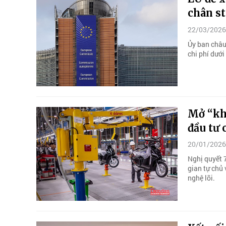
chân st
22/03/2026
Ủy ban châu
chi phí dưới
Mở “kh
đầu tư 
20/01/2026
Nghị quyết 
gian tự chủ
nghệ lõi.