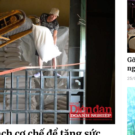
Gỡ
ng
25/
ch cơ chế để tăng sức