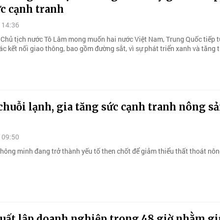
c cạnh tranh
 14:36
, Chủ tịch nước Tô Lâm mong muốn hai nước Việt Nam, Trung Quốc tiếp t
c kết nối giao thông, bao gồm đường sắt, vì sự phát triển xanh và tăng 
chuỗi lạnh, gia tăng sức cạnh tranh nông s
 09:50
thông minh đang trở thành yếu tố then chốt để giảm thiểu thất thoát nôn
xuất lập doanh nghiệp trong 48 giờ nhằm gi