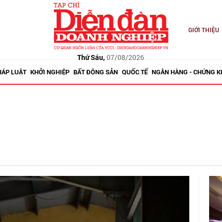
GIỚI THIỆU
Thứ Sáu,
07/08/2026
HÁP LUẬT
KHỞI NGHIỆP
BẤT ĐỘNG SẢN
QUỐC TẾ
NGÂN HÀNG - CHỨNG 