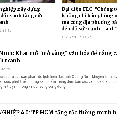
nghiệp xây dựng
Đại diện FLC: "Chúng t
đổi xanh tăng sức
không chỉ bán phòng n
ranh
mà cùng địa phương b
đến đủ sức cạnh tranh"
6 21:13
11/07/2026 11:25
Ninh: Khai mở "mỏ vàng" văn hóa để nâng c
nh tranh
 02:29
ệc đầu tư các sản phẩm du lịch hiện đại, tỉnh Quảng Ninh khuyến khích 
ên cứu, phát triển những sản phẩm mang đậm bản sắc văn hóa địa phươ
 nghề truyền thống và đời sống cộng đồng.
GHIỆP 4.0: TP HCM tăng tốc thông minh h