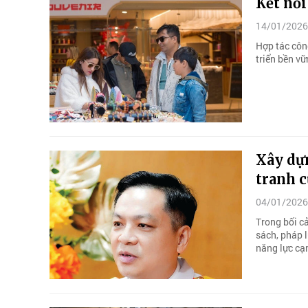
Kết nối
14/01/2026
Hợp tác côn
triển bền v
Xây dựn
tranh c
04/01/2026
Trong bối c
sách, pháp l
năng lực cạ