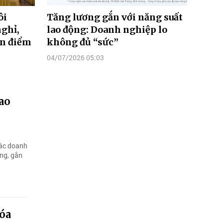
ôi
Tăng lương gắn với năng suất
ghỉ,
lao động: Doanh nghiệp lo
án điểm
không đủ “sức”
04/07/2026 05:03
ao
các doanh
ng, gắn
óa