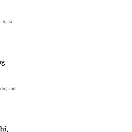
i tự do
ng
 hiệp hội
hí,