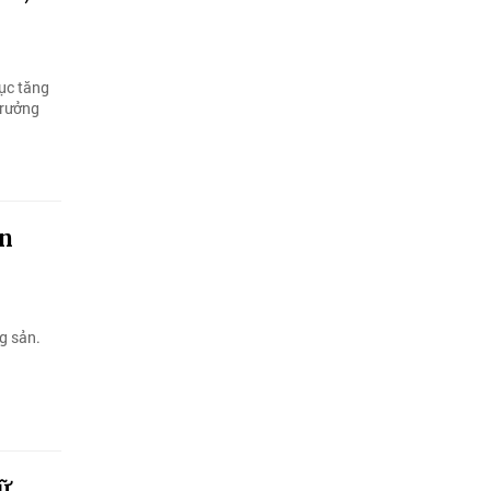
ục tăng
trưởng
ản
g sản.
ữ