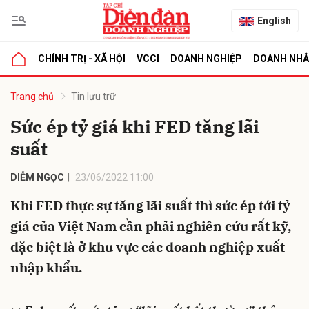
English
CHÍNH TRỊ - XÃ HỘI
VCCI
DOANH NGHIỆP
DOANH NH
bình luận
Trang chủ
Tin lưu trữ
Sức ép tỷ giá khi FED tăng lãi
suất
DIỄM NGỌC
23/06/2022 11:00
Khi FED thực sự tăng lãi suất thì sức ép tới tỷ
giá của Việt Nam cần phải nghiên cứu rất kỹ,
Hủy
G
đặc biệt là ở khu vực các doanh nghiệp xuất
nhập khẩu.