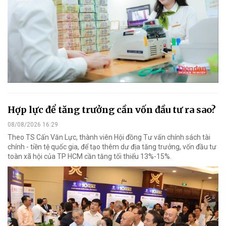
Hợp lực để tăng trưởng cần vốn đầu tư ra sao?
08/08/2026 16:29
Theo TS Cấn Văn Lực, thành viên Hội đồng Tư vấn chính sách tài
chính - tiền tệ quốc gia, để tạo thêm dư địa tăng trưởng, vốn đầu tư
toàn xã hội của TP HCM cần tăng tối thiểu 13%-15%.