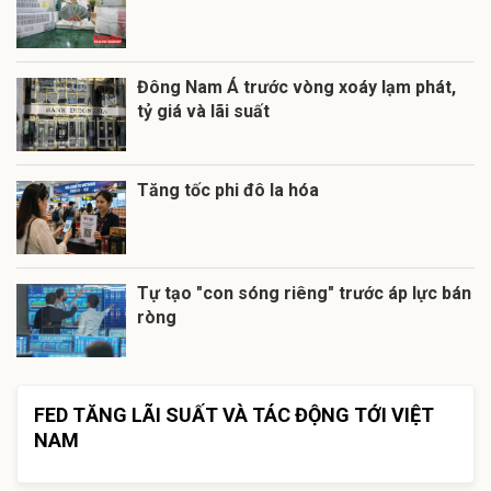
Đông Nam Á trước vòng xoáy lạm phát,
tỷ giá và lãi suất
Tăng tốc phi đô la hóa
Tự tạo "con sóng riêng" trước áp lực bán
ròng
FED TĂNG LÃI SUẤT VÀ TÁC ĐỘNG TỚI VIỆT
NAM