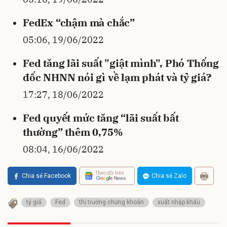
FedEx “chậm mà chắc”
05:06, 19/06/2022
Fed tăng lãi suất "giật mình", Phó Thống
đốc NHNN nói gì về lạm phát và tỷ giá?
17:27, 18/06/2022
Fed quyết mức tăng “lãi suất bất
thường” thêm 0,75%
08:04, 16/06/2022
Theo dõi trên
Chia sẻ Facebook
Chia sẻ Zalo
tỷ giá
Fed
thị trường chứng khoán
xuất nhập khẩu