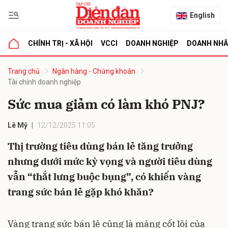
English
CHÍNH TRỊ - XÃ HỘI
VCCI
DOANH NGHIỆP
DOANH NH
bình luận
Trang chủ
Ngân hàng - Chứng khoán
Tài chính doanh nghiệp
Sức mua giảm có làm khó PNJ?
Lê Mỹ
12/12/2025 11:05
Thị trường tiêu dùng bán lẻ tăng trưởng
nhưng dưới mức kỳ vọng và người tiêu dùng
Hủy
G
vẫn “thắt lưng buộc bụng”, có khiến vàng
trang sức bán lẻ gặp khó khăn?
Vàng trang sức bán lẻ cũng là mảng cốt lõi của