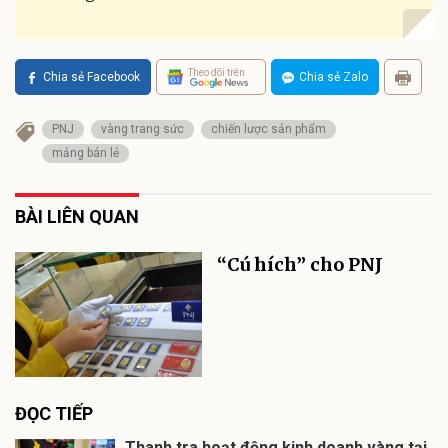
Theo dõi trên
Chia sẻ Facebook
Chia sẻ Zalo
PNJ
vàng trang sức
chiến lược sản phẩm
mảng bán lẻ
BÀI LIÊN QUAN
“Cú hích” cho PNJ
ĐỌC TIẾP
Thanh tra hoạt động kinh doanh vàng tại