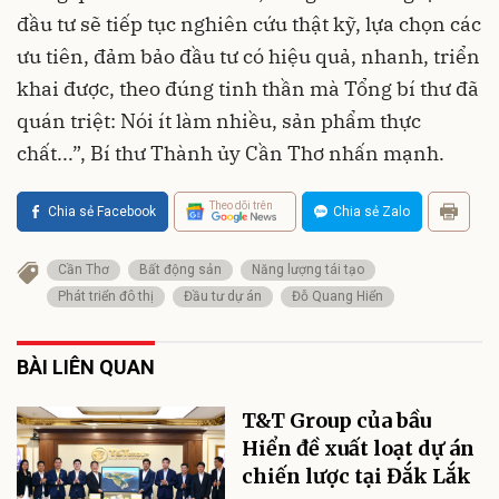
đầu tư sẽ tiếp tục nghiên cứu thật kỹ, lựa chọn các
ưu tiên, đảm bảo đầu tư có hiệu quả, nhanh, triển
khai được, theo đúng tinh thần mà Tổng bí thư đã
quán triệt: Nói ít làm nhiều, sản phẩm thực
chất...”, Bí thư Thành ủy Cần Thơ nhấn mạnh.
Theo dõi trên
Chia sẻ Facebook
Chia sẻ Zalo
Cần Thơ
Bất động sản
Năng lượng tái tạo
Phát triển đô thị
Đầu tư dự án
Đỗ Quang Hiển
BÀI LIÊN QUAN
T&T Group của bầu
Hiển đề xuất loạt dự án
chiến lược tại Đắk Lắk