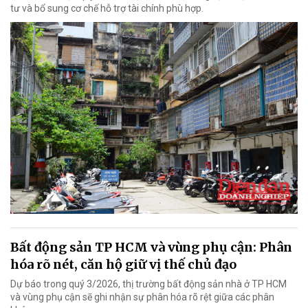
tư và bổ sung cơ chế hỗ trợ tài chính phù hợp.
Bất động sản TP HCM và vùng phụ cận: Phân
hóa rõ nét, căn hộ giữ vị thế chủ đạo
Dự báo trong quý 3/2026, thị trường bất động sản nhà ở TP HCM
và vùng phụ cận sẽ ghi nhận sự phân hóa rõ rệt giữa các phân