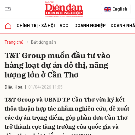
English
CHÍNH TRỊ - XÃ HỘI
VCCI
DOANH NGHIỆP
DOANH NH
bình luận
Trang chủ
Bất động sản
T&T Group muốn đầu tư vào
hàng loạt dự án đô thị, năng
lượng lớn ở Cần Thơ
Diệu Hoa
01/04/2026 11:05
T&T Group và UBND TP Cần Thơ vừa ký kết
Hủy
G
thỏa thuận hợp tác nhằm nghiên cứu, đề xuất
các dự án trọng điểm, góp phần đưa Cần Thơ
trở thành cực tăng trưởng của quốc gia và